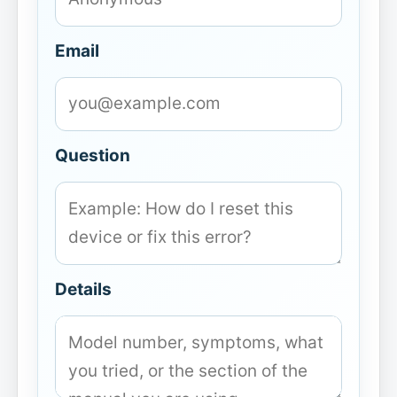
Email
Question
Details