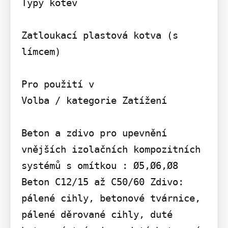
Typy kotev

Zatloukací plastová kotva (s 
límcem)

Pro použití v

Volba / kategorie Zatížení

Beton a zdivo pro upevnění 
vnějších izolačních kompozitních 
systémů s omítkou : Ø5,Ø6,Ø8 
Beton C12/15 až C50/60 Zdivo: 
pálené cihly, betonové tvárnice, 
pálené děrované cihly, duté 