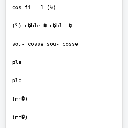
cos fi = 1 (%)

(%) c�ble � c�ble �

sou- cosse sou- cosse

ple

ple

(mm�)

(mm�)
