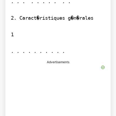
. . .  . . . . .  . . 

2. Caract�ristiques g�n�rales

1

. . . . . . . . . . 
Advertisements