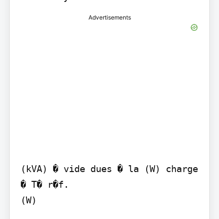
Advertisements
(kVA) � vide dues � la (W) charge

� T� r�f.

(W)
