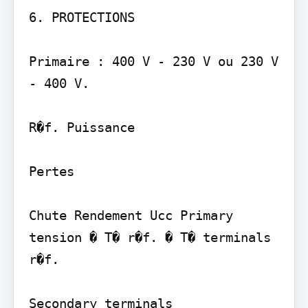
6. PROTECTIONS 

Primaire : 400 V - 230 V ou 230 V 
- 400 V.

R�f. Puissance

Pertes

Chute Rendement Ucc Primary 
tension � T� r�f. � T� terminals

r�f.

Secondary terminals