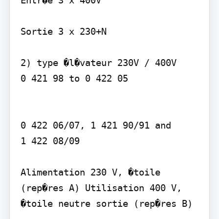
Sortie 3 x 230+N

2) type �l�vateur 230V / 400V 

0 421 98 to 0 422 05   

0 422 06/07, 1 421 90/91 and  

1 422 08/09 

Alimentation 230 V, �toile 
(rep�res A) Utilisation 400 V, 
�toile neutre sortie (rep�res B)
