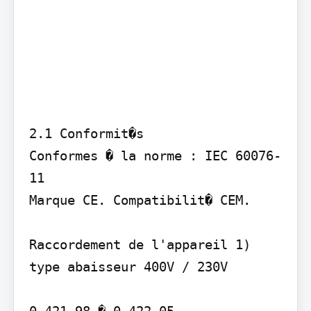
2.1 Conformit�s 

Conformes � la norme : IEC 60076-
11 

Marque CE. Compatibilit� CEM.

Raccordement de l'appareil 1) 
type abaisseur 400V / 230V

0 421 98 � 0 422 05   
