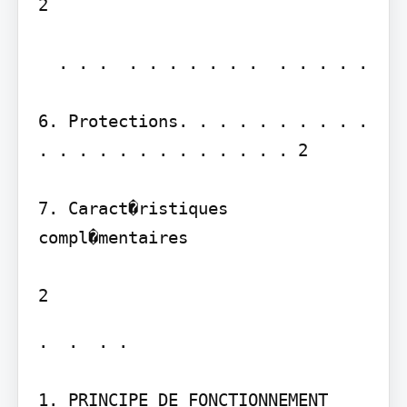
2

  . . .  . . . . . . .  . . . . . 

6. Protections. . . . . . . . . . 
. . . . . . . . . . . . . 2

7. Caract�ristiques 
compl�mentaires

.  .  . .  

1. PRINCIPE DE FONCTIONNEMENT 
