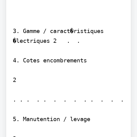
3. Gamme / caract�ristiques 
�lectriques 2   .  . 

4. Cotes encombrements

2

. . .  . .  .  .  .  . .  .  .  .  

5. Manutention / levage
