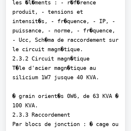
les �l�ments : - r�f�rence 
produit, - tensions et 
intensit�s, - fr�quence, - IP, - 
puissance, - norme, - fr�quence, 
- Ucc, Sch�ma de raccordement sur 
le circuit magn�tique.

2.3.2 Circuit magn�tique 

T�le d'acier magn�tique au 
silicium 1W7 jusque 40 KVA.

� grain orient�s 0W6, de 63 KVA � 
100 KVA.

2.3.3 Raccordement 

Par blocs de jonction : � cage ou 