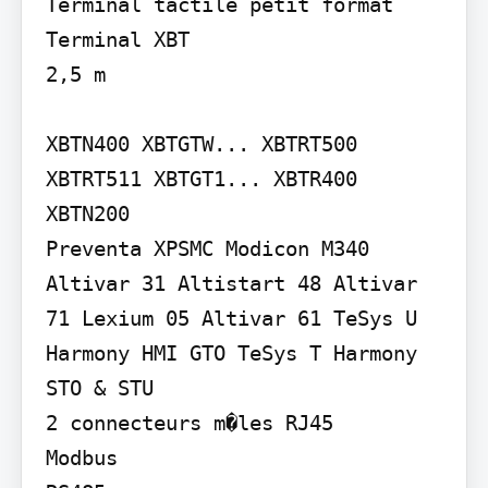
Terminal tactile petit format 
Terminal XBT

2,5 m

XBTN400 XBTGTW... XBTRT500 
XBTRT511 XBTGT1... XBTR400 
XBTN200

Preventa XPSMC Modicon M340 
Altivar 31 Altistart 48 Altivar 
71 Lexium 05 Altivar 61 TeSys U 
Harmony HMI GTO TeSys T Harmony 
STO & STU

2 connecteurs m�les RJ45

Modbus
