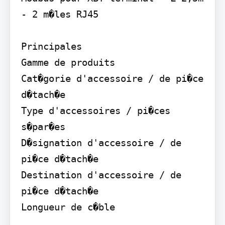
- 2 m�les RJ45

Principales

Gamme de produits

Cat�gorie d'accessoire / de pi�ce 
d�tach�e

Type d'accessoires / pi�ces 
s�par�es

D�signation d'accessoire / de 
pi�ce d�tach�e

Destination d'accessoire / de 
pi�ce d�tach�e
