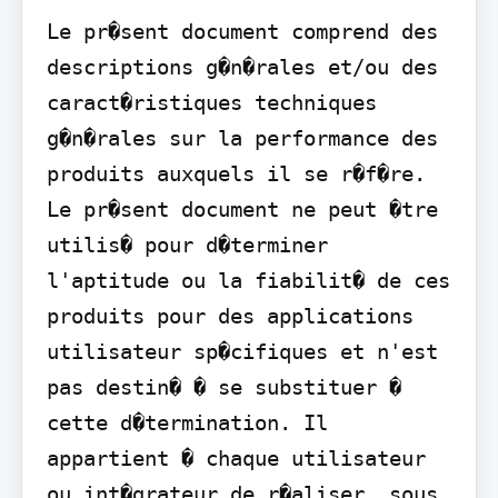
Le pr�sent document comprend des 
descriptions g�n�rales et/ou des 
caract�ristiques techniques 
g�n�rales sur la performance des 
produits auxquels il se r�f�re. 
Le pr�sent document ne peut �tre 
utilis� pour d�terminer 
l'aptitude ou la fiabilit� de ces 
produits pour des applications 
utilisateur sp�cifiques et n'est 
pas destin� � se substituer � 
cette d�termination. Il 
appartient � chaque utilisateur 
ou int�grateur de r�aliser, sous 