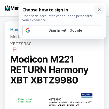
Skip
☰
Manuals+
to
To
content
na
Home
›
Modicon M221 RETURN Harmony XBT
XBTZ9980
Modicon M221
RETURN Harmony
XBT XBTZ9980