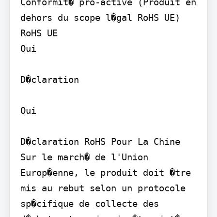
Conformit� pro-active (Produit en 
dehors du scope l�gal RoHS UE) 
RoHS UE

Oui

D�claration

Oui

D�claration RoHS Pour La Chine

Sur le march� de l'Union 
Europ�enne, le produit doit �tre 
mis au rebut selon un protocole 
sp�cifique de collecte des 