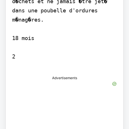
d�chets et ne jamais �tre jet� 
dans une poubelle d'ordures 
m�nag�res.

18 mois

2

Advertisements