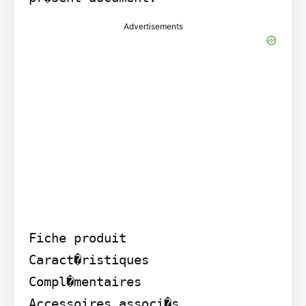
Advertisements
Fiche produit

Caract�ristiques

Compl�mentaires

Accessoires associ�s
