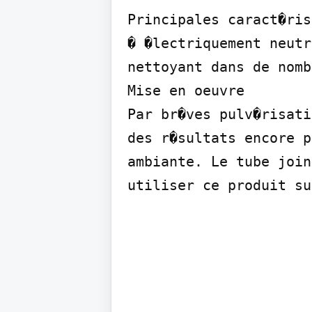
Principales caract�ris
� �lectriquement neutr
nettoyant dans de nomb
Mise en oeuvre

Par br�ves pulv�risati
des r�sultats encore p
ambiante. Le tube join
utiliser ce produit su