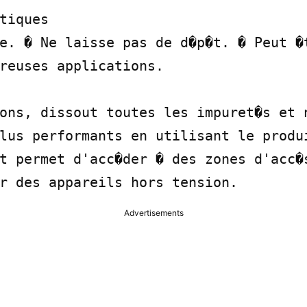
tiques

e. � Ne laisse pas de d�p�t. � Peut �t
reuses applications.

ons, dissout toutes les impuret�s et n
lus performants en utilisant le produi
t permet d'acc�der � des zones d'acc�s
r des appareils hors tension.
Advertisements