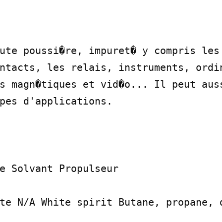
ute poussi�re, impuret� y compris les 
ntacts, les relais, instruments, ordin
s magn�tiques et vid�o... Il peut auss
pes d'applications.

e Solvant Propulseur

te N/A White spirit Butane, propane, d