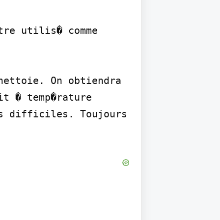
re utilis� comme 
ettoie. On obtiendra 
t � temp�rature 
 difficiles. Toujours 