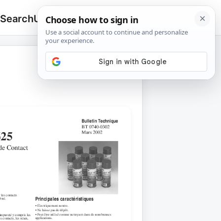
 Search
Upload
🔍
Search
for: