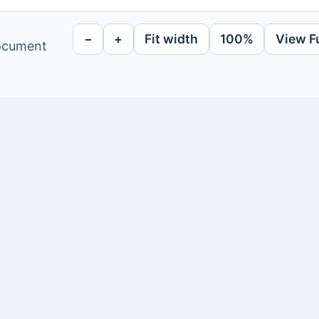
−
+
Fit width
100%
View F
document