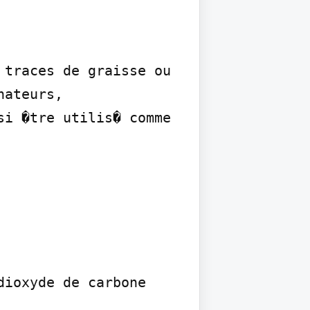
traces de graisse ou 
ateurs, 
i �tre utilis� comme 
ioxyde de carbone
