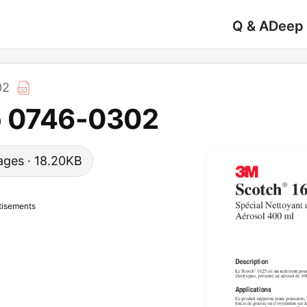
Q & A
Deep
02
o 0746-0302
pages · 18.20KB
tisements