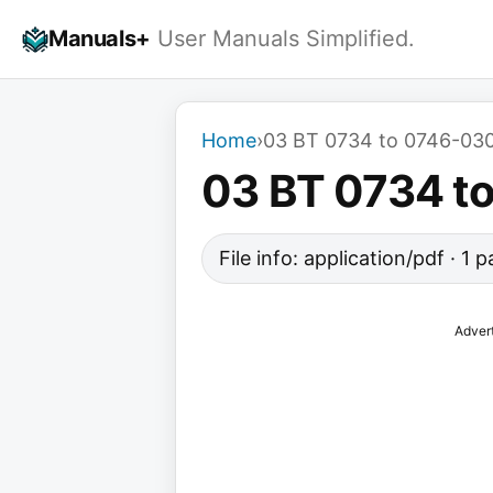
Skip
Manuals+
User Manuals Simplified.
to
content
Home
›
03 BT 0734 to 0746-03
03 BT 0734 t
File info: application/pdf · 1 
Adver