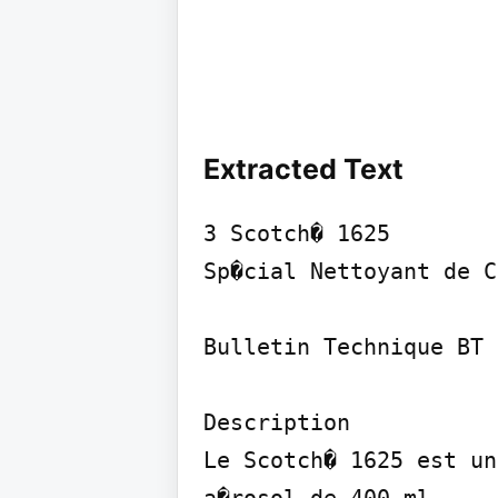
Extracted Text
3 Scotch� 1625

Sp�cial Nettoyant de C
Bulletin Technique BT 
Description

Le Scotch� 1625 est un
a�rosol de 400 ml.
