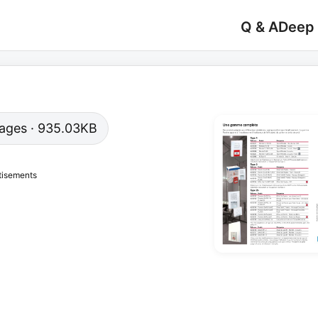
Q & A
Deep
 pages · 935.03KB
tisements