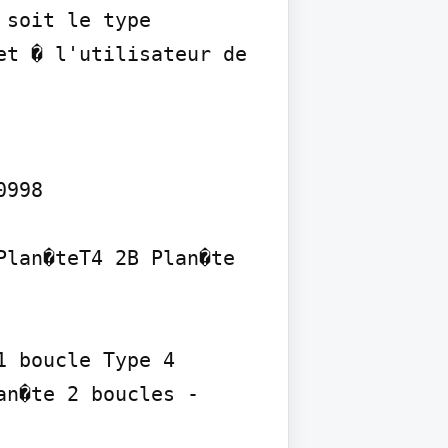
soit le type 
t � l'utilisateur de 
998

lan�teT4 2B Plan�te 
 boucle Type 4 
n�te 2 boucles - 