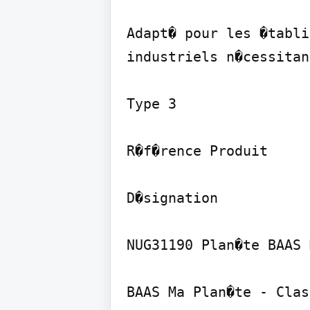
Adapt� pour les �tabli
industriels n�cessitan
Type 3

R�f�rence Produit

D�signation

NUG31190 Plan�te BAAS M
BAAS Ma Plan�te - Clas