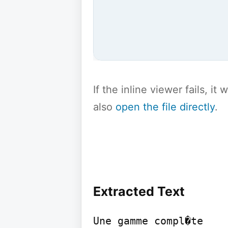
If the inline viewer fails, i
also
open the file directly
.
Extracted Text
Une gamme compl�te
