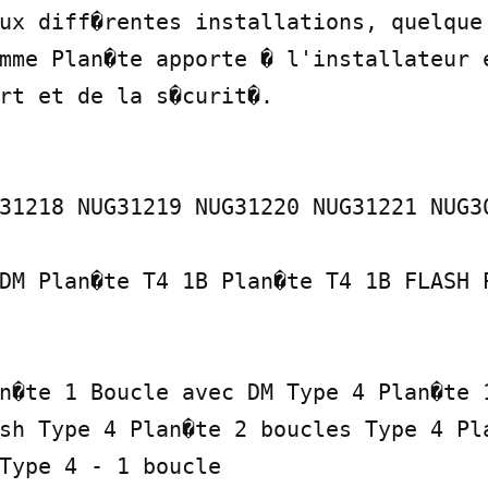
ux diff�rentes installations, quelque 
mme Plan�te apporte � l'installateur e
rt et de la s�curit�.

31218 NUG31219 NUG31220 NUG31221 NUG30
DM Plan�te T4 1B Plan�te T4 1B FLASH P
n�te 1 Boucle avec DM Type 4 Plan�te 1
sh Type 4 Plan�te 2 boucles Type 4 Pla
Type 4 - 1 boucle
