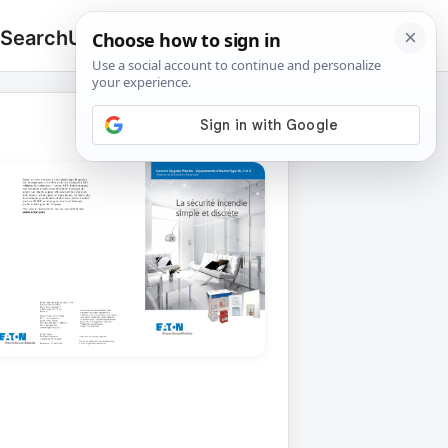
 Search
Upload
🔍
Search
for: