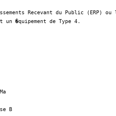
ssements Recevant du Public (ERP) ou l
t un �quipement de Type 4.

a

se B