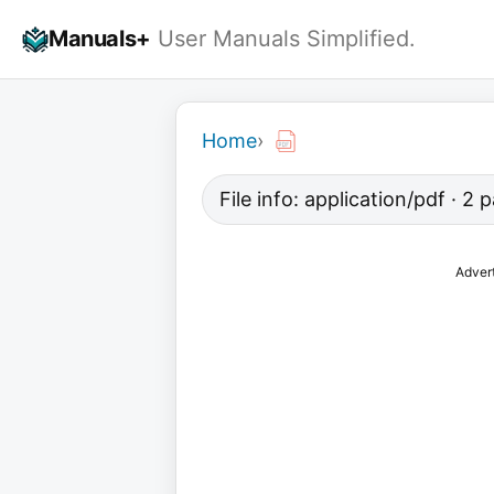
Skip
Manuals+
User Manuals Simplified.
to
content
Home
›
File info: application/pdf · 2
Adver