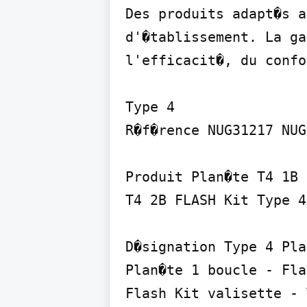
Des produits adapt�s a
d'�tablissement. La ga
l'efficacit�, du confo
Type 4

R�f�rence NUG31217 NUG
Produit Plan�te T4 1B 
T4 2B FLASH Kit Type 4

D�signation Type 4 Pla
Plan�te 1 boucle - Fla
Flash Kit valisette - 