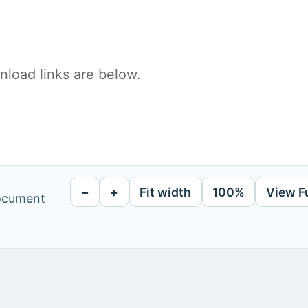
load links are below.
−
+
Fit width
100%
View F
document