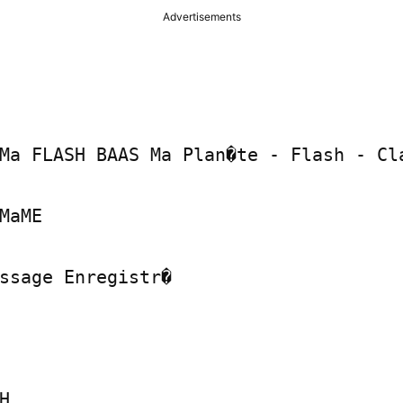
Advertisements
Ma FLASH BAAS Ma Plan�te - Flash - Cla
MaME

ssage Enregistr�


