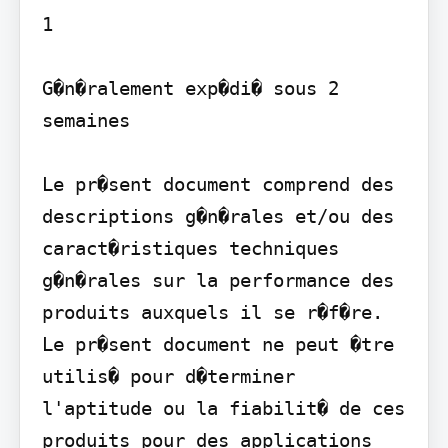
1

G�n�ralement exp�di� sous 2 
semaines

Le pr�sent document comprend des 
descriptions g�n�rales et/ou des 
caract�ristiques techniques 
g�n�rales sur la performance des 
produits auxquels il se r�f�re. 
Le pr�sent document ne peut �tre 
utilis� pour d�terminer 
l'aptitude ou la fiabilit� de ces 
produits pour des applications 