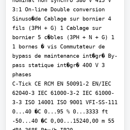
3:1 On-line Double conversion 
Sinuso�de Cablage sur bornier 4 
fils (3PH + G) 1 Cablage sur 
bornier 5 c�bles (3PH + N + G) 1 
1 bornes � vis Commutateur de 
bypass de maintenance int�gr� By-
pass statique int�gr� 400 V 3 
phases

C-Tick CE RCM EN 50091-2 EN/IEC 
62040-3 IEC 61000-3-2 IEC 61000-
3-3 ISO 14001 ISO 9001 VFI-SS-111

0...40 �C 0...95 % 0...3333 ft 
-50...40 �C 0,00...15240,00 m 55 
dBA 3685 Btu/h IP20
