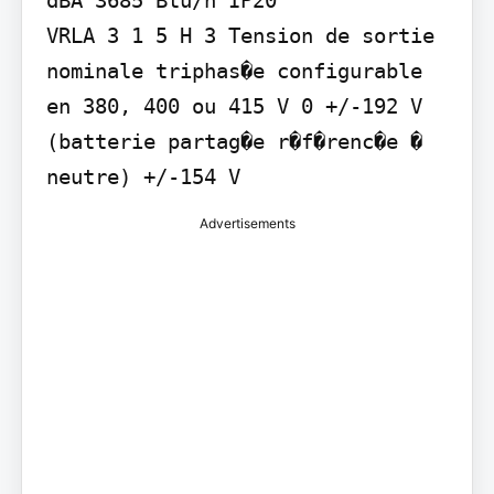
VRLA 3 1 5 H 3 Tension de sortie 
nominale triphas�e configurable 
en 380, 400 ou 415 V 0 +/-192 V 
(batterie partag�e r�f�renc�e � 
neutre) +/-154 V
Advertisements