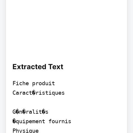
Extracted Text
Fiche produit

Caract�ristiques

G�n�ralit�s

�quipement fournis

Physique
