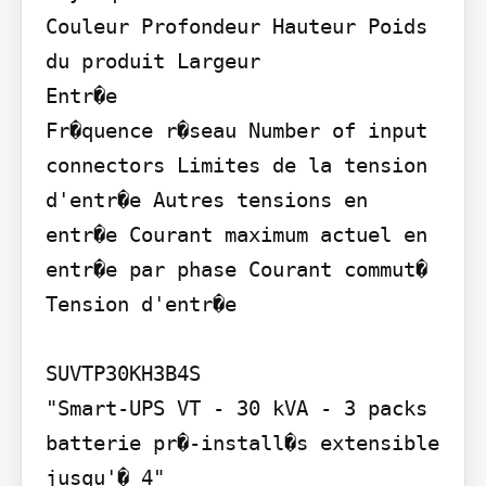
Couleur Profondeur Hauteur Poids 
du produit Largeur

Entr�e

Fr�quence r�seau Number of input 
connectors Limites de la tension 
d'entr�e Autres tensions en 
entr�e Courant maximum actuel en 
entr�e par phase Courant commut� 
Tension d'entr�e

SUVTP30KH3B4S

"Smart-UPS VT - 30 kVA - 3 packs 
batterie pr�-install�s extensible 
jusqu'� 4"
