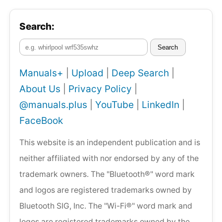
Search:
Search
Manuals+
|
Upload
|
Deep Search
|
About Us
|
Privacy Policy
|
@manuals.plus
|
YouTube
|
LinkedIn
|
FaceBook
This website is an independent publication and is
neither affiliated with nor endorsed by any of the
trademark owners. The "Bluetooth®" word mark
and logos are registered trademarks owned by
Bluetooth SIG, Inc. The "Wi-Fi®" word mark and
logos are registered trademarks owned by the