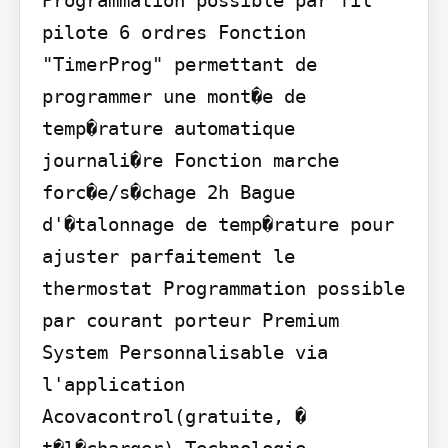
pilote 6 ordres Fonction 
"TimerProg" permettant de 
programmer une mont�e de 
temp�rature automatique 
journali�re Fonction marche 
forc�e/s�chage 2h Bague 
d'�talonnage de temp�rature pour 
ajuster parfaitement le 
thermostat Programmation possible 
par courant porteur Premium 
System Personnalisable via 
l'application 
Acovacontrol(gratuite, � 
t�l�charger)-Technologie 