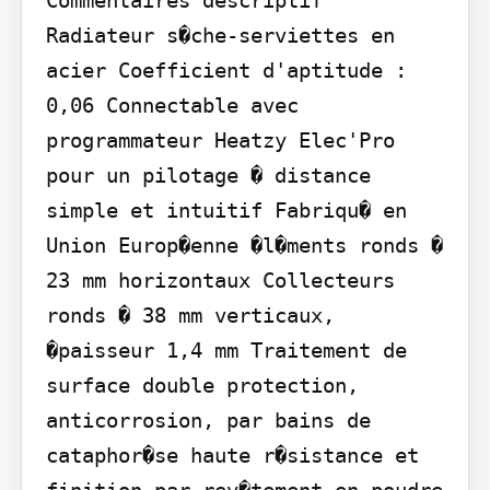
Radiateur s�che-serviettes en 
acier Coefficient d'aptitude : 
0,06 Connectable avec 
programmateur Heatzy Elec'Pro 
pour un pilotage � distance 
simple et intuitif Fabriqu� en 
Union Europ�enne �l�ments ronds � 
23 mm horizontaux Collecteurs 
ronds � 38 mm verticaux, 
�paisseur 1,4 mm Traitement de 
surface double protection, 
anticorrosion, par bains de 
cataphor�se haute r�sistance et 
finition par rev�tement en poudre 