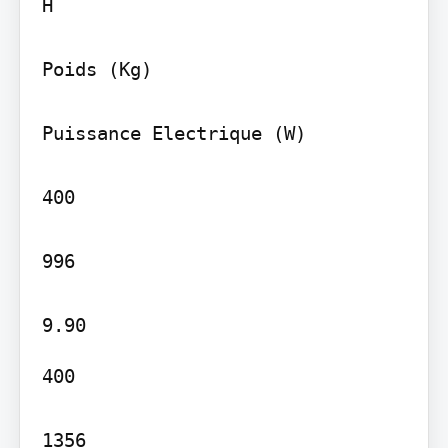
H

Poids (Kg)

Puissance Electrique (W)

400

996

400

1356
