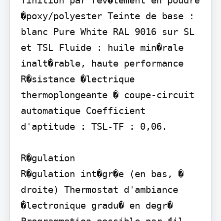
�poxy/polyester Teinte de base : 
blanc Pure White RAL 9016 sur SL 
et TSL Fluide : huile min�rale 
inalt�rable, haute performance 
R�sistance �lectrique 
thermoplongeante � coupe-circuit 
automatique Coefficient 
d'aptitude : TSL-TF : 0,06.

R�gulation

R�gulation int�gr�e (en bas, � 
droite) Thermostat d'ambiance 
�lectronique gradu� en degr� 
Programmation possible par fil 