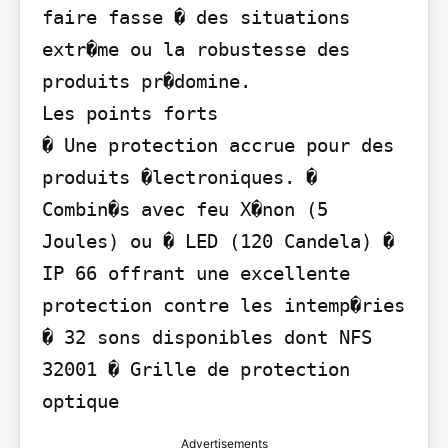
faire fasse � des situations 
extr�me ou la robustesse des 
produits pr�domine.

Les points forts

� Une protection accrue pour des 
produits �lectroniques. � 
Combin�s avec feu X�non (5 
Joules) ou � LED (120 Candela) � 
IP 66 offrant une excellente 
protection contre les intemp�ries 
� 32 sons disponibles dont NFS 
32001 � Grille de protection 
optique
Advertisements