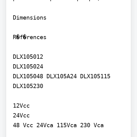
Dimensions

R�f�rences

DLX105012

DLX105024

DLX105048 DLX105A24 DLX105115 
DLX105230

12Vcc

24Vcc

48 Vcc 24Vca 115Vca 230 Vca
