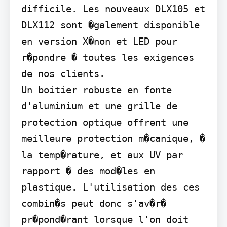
difficile. Les nouveaux DLX105 et 
DLX112 sont �galement disponible 
en version X�non et LED pour 
r�pondre � toutes les exigences 
de nos clients.

Un boitier robuste en fonte 
d'aluminium et une grille de 
protection optique offrent une 
meilleure protection m�canique, � 
la temp�rature, et aux UV par 
rapport � des mod�les en 
plastique. L'utilisation des ces 
combin�s peut donc s'av�r� 
pr�pond�rant lorsque l'on doit 