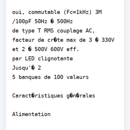
oui, commutable (Fc=1kHz) 3M 
/100pF 50Hz � 500Hz

de type T RMS couplage AC, 
facteur de cr�te max de 3 � 330V

et 2 � 500V 600V eff.

par LED clignotante

Jusqu'� 2

5 banques de 100 valeurs

Caract�ristiques g�n�rales

Alimentation
