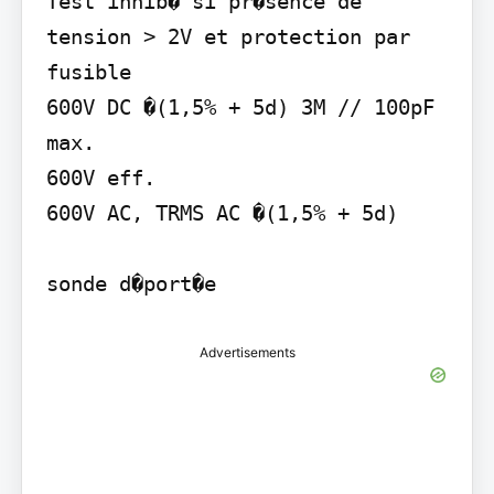
Test inhib� si pr�sence de 
tension > 2V et protection par 
fusible

600V DC �(1,5% + 5d) 3M // 100pF 
max.

600V eff.

600V AC, TRMS AC �(1,5% + 5d)

sonde d�port�e
Advertisements