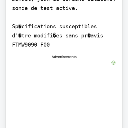
sonde de test active.

Sp�cifications susceptibles 
d'�tre modifi�es sans pr�avis - 
FTMW9090 F00
Advertisements