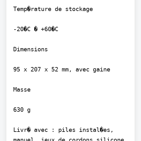
Temp�rature de stockage

-20�C � +60�C

Dimensions

95 x 207 x 52 mm, avec gaine

Masse

630 g

Livr� avec : piles instal�es, 
manuel, jeux de cordons silicone, 