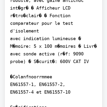
robuste, avec gaine antichoc 
int�gr� � Afficheur LCD 
r�tro�clair� � Fonction 
comparateur pour le test 
d'isolement

avec indication lumineuse � 
M�moire: 5 x 100 m�moires � Livr� 
avec sonde active (r�f: 9090 
probe) � S�curit�: 600V CAT IV

�Colanfnoorrmmee

EN61557-1, EN61557-2,

EN61557-4 et EN61557-10
