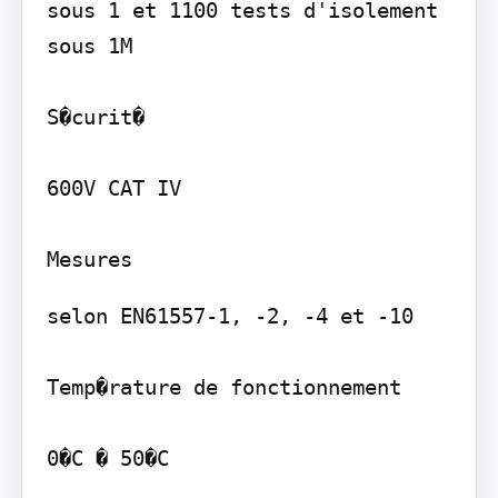
sous 1 et 1100 tests d'isolement 
sous 1M

S�curit�

600V CAT IV

selon EN61557-1, -2, -4 et -10

Temp�rature de fonctionnement

0�C � 50�C
