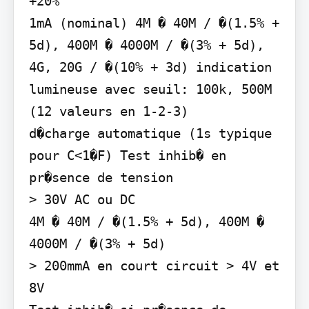
+20%

1mA (nominal) 4M � 40M / �(1.5% + 
5d), 400M � 4000M / �(3% + 5d),

4G, 20G / �(10% + 3d) indication 
lumineuse avec seuil: 100k, 500M 
(12 valeurs en 1-2-3)

d�charge automatique (1s typique 
pour C<1�F) Test inhib� en 
pr�sence de tension

> 30V AC ou DC

4M � 40M / �(1.5% + 5d), 400M � 
4000M / �(3% + 5d)

> 200mmA en court circuit > 4V et 
8V
