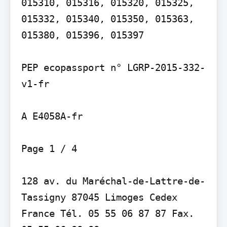
015310, 015316, 015320, 015325, 
015332, 015340, 015350, 015363, 
015380, 015396, 015397

PEP ecopassport n° LGRP-2015-332-
v1-fr

A E4058A-fr

Page 1 / 4

128 av. du Maréchal-de-Lattre-de-
Tassigny 87045 Limoges Cedex 
France Tél. 05 55 06 87 87 Fax. 