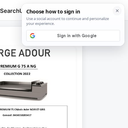
 Search
Upload
🔍
Search
for: