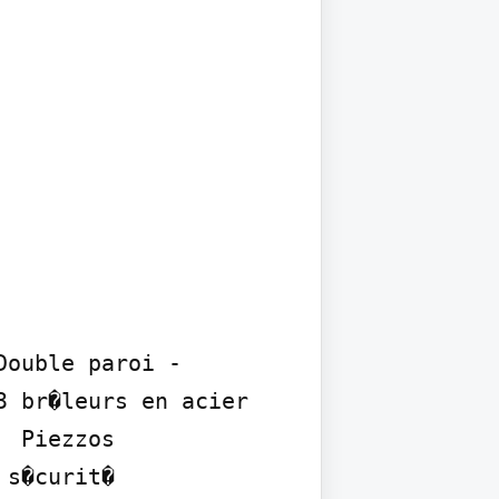
 br�leurs en acier 
 Piezzos 
�curit�  