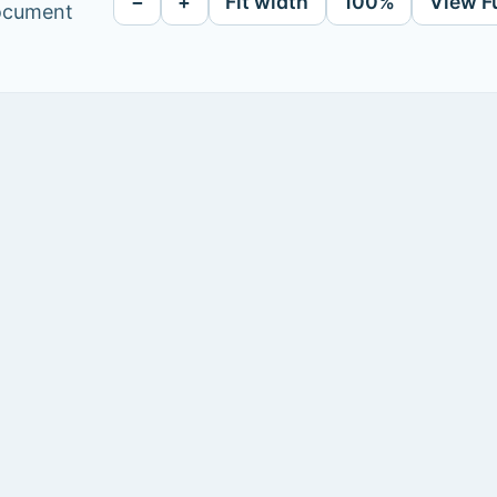
−
+
Fit width
100%
View F
document