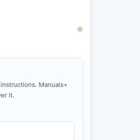
g instructions. Manuals+
r it.