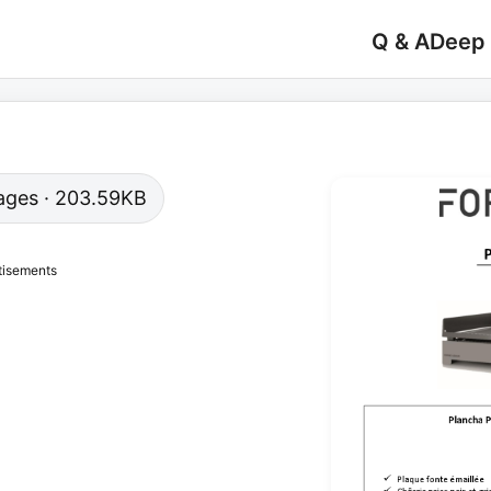
Q & A
Deep
 pages · 203.59KB
tisements