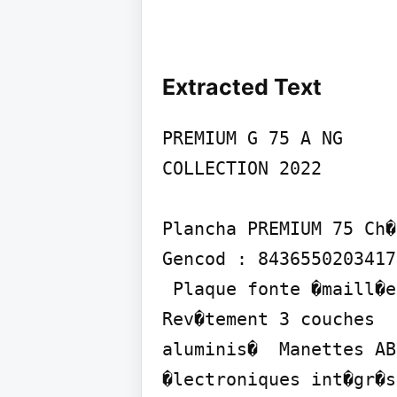
Extracted Text
PREMIUM G 75 A NG

COLLECTION 2022

Plancha PREMIUM 75 Ch�
Gencod : 8436550203417

 Plaque fonte �maill�e  Ch�ssis acier noir et gris clair - Double paroi - 
Rev�tement 3 couches  
aluminis�  Manettes AB
�lectroniques int�gr�s