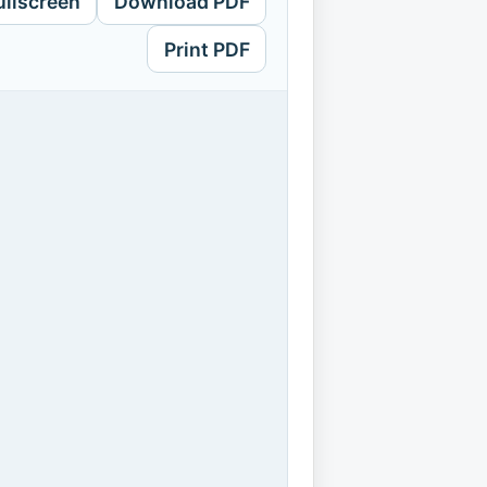
ullscreen
Download PDF
Print PDF