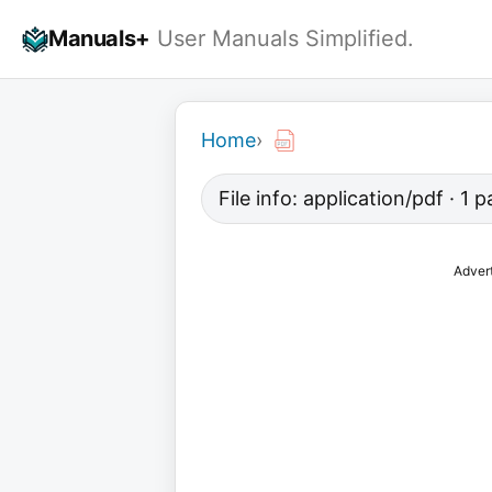
Skip
Manuals+
User Manuals Simplified.
to
content
Home
›
File info: application/pdf · 1
Adver