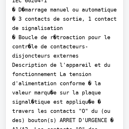
IEC 60204-1

� D�marrage manuel ou automatique

� 3 contacts de sortie, 1 contact 
de signalisation

� Boucle de r�troaction pour le 
contr�le de contacteurs-
disjoncteurs externes

Description de l'appareil et du 
fonctionnement La tension 
d'alimentation conforme � la 
valeur marqu�e sur la plaque 
signal�tique est appliqu�e � 
travers les contacts "O" du (ou 
des) bouton(s) ARRET D'URGENCE � 