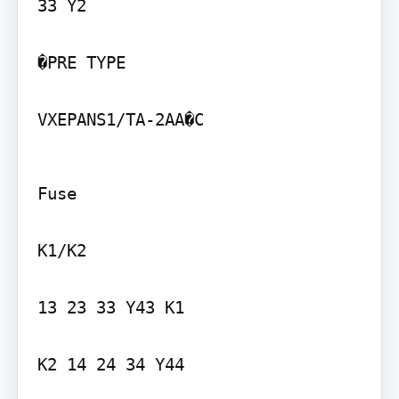
33 Y2

�PRE TYPE

VXEPANS1/TA-2AA�C
Fuse

K1/K2

13 23 33 Y43 K1

K2 14 24 34 Y44
