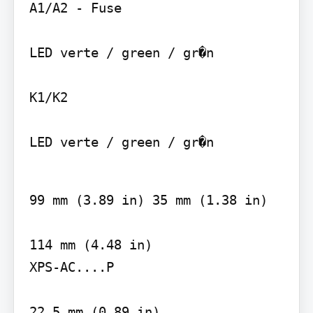
A1/A2 - Fuse

LED verte / green / gr�n

K1/K2

LED verte / green / gr�n
99 mm (3.89 in) 35 mm (1.38 in)

114 mm (4.48 in)

XPS-AC....P

22,5 mm (0.89 in)
