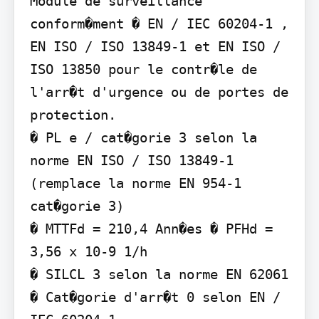
Module de surveillance 
conform�ment � EN / IEC 60204-1 ,

EN ISO / ISO 13849-1 et EN ISO / 
ISO 13850 pour le contr�le de 
l'arr�t d'urgence ou de portes de 
protection.

� PL e / cat�gorie 3 selon la 
norme EN ISO / ISO 13849-1 
(remplace la norme EN 954-1 
cat�gorie 3)

� MTTFd = 210,4 Ann�es � PFHd = 
3,56 x 10-9 1/h

� SILCL 3 selon la norme EN 62061

� Cat�gorie d'arr�t 0 selon EN / 