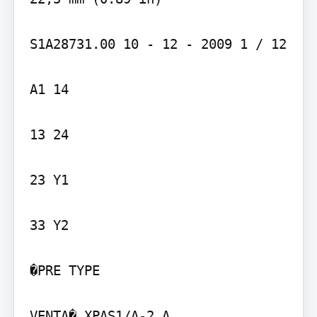
S1A28731.00 10 - 12 - 2009 1 / 12

A1 14

13 24

23 Y1

33 Y2

�PRE TYPE

VENTA� XPAS1/A-2 A