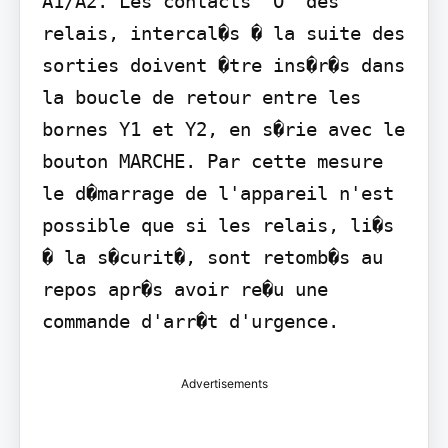
A1/A2. Les contacts "O" des 
relais, intercal�s � la suite des 
sorties doivent �tre ins�r�s dans 
la boucle de retour entre les 
bornes Y1 et Y2, en s�rie avec le 
bouton MARCHE. Par cette mesure 
le d�marrage de l'appareil n'est 
possible que si les relais, li�s 
� la s�curit�, sont retomb�s au 
repos apr�s avoir re�u une 
commande d'arr�t d'urgence.
Advertisements