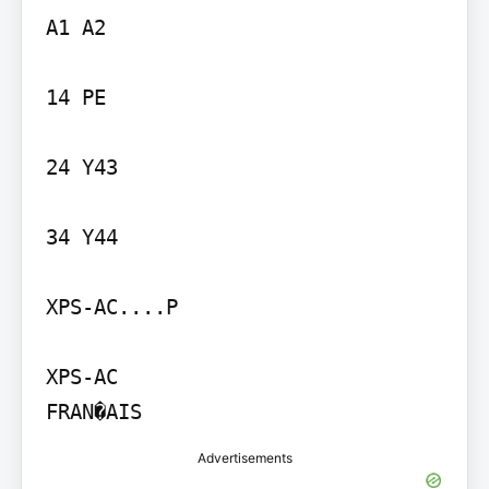
A1 A2

14 PE

24 Y43

34 Y44

XPS-AC....P

XPS-AC

FRAN�AIS
Advertisements