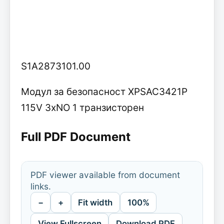
S1A2873101.00
Модул за безопасност XPSAC3421P
115V 3xNO 1 транзисторен
Full PDF Document
PDF viewer available from document
links.
−
+
Fit width
100%
View Fullscreen
Download PDF