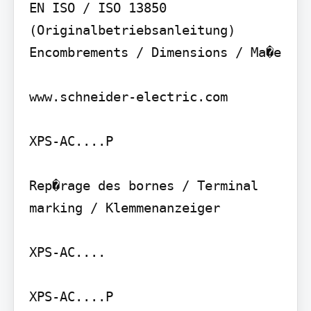
EN ISO / ISO 13850 
(Originalbetriebsanleitung)

Encombrements / Dimensions / Ma�e

www.schneider-electric.com

XPS-AC....P

Rep�rage des bornes / Terminal 
marking / Klemmenanzeiger

XPS-AC....

XPS-AC....P
