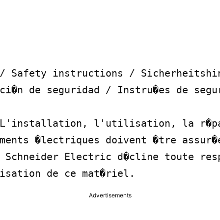
/ Safety instructions / Sicherheitshin
ci�n de seguridad / Instru�es de segur
L'installation, l'utilisation, la r�pa
ments �lectriques doivent �tre assur�e
 Schneider Electric d�cline toute resp
isation de ce mat�riel.
Advertisements