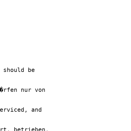
 should be

�rfen nur von

erviced, and

rt, betrieben,
