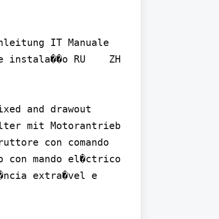
leitung IT Manuale 
 instala��o RU    ZH 

xed and drawout 
ter mit Motorantrieb 
uttore con comando 
 con mando el�ctrico 
ncia extra�vel e 