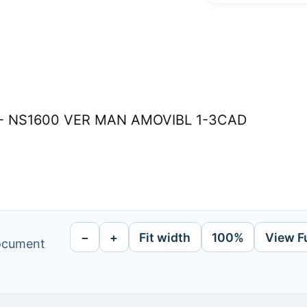
36 - NS1600 VER MAN AMOVIBL 1-3CAD
−
+
Fit width
100%
View F
document