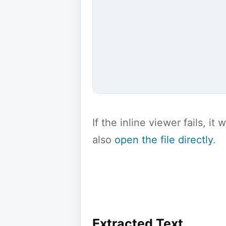
If the inline viewer fails, i
also
open the file directly
.
Extracted Text