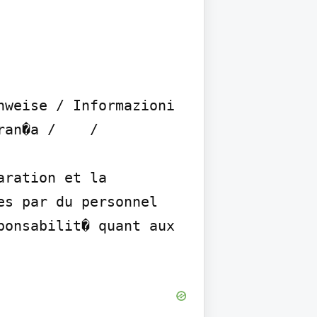
weise / Informazioni 
an�a /    / 

ration et la 
s par du personnel 
onsabilit� quant aux 