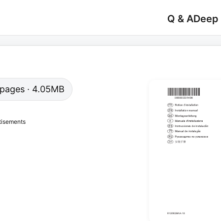
Q & A
Deep
0 pages · 4.05MB
tisements