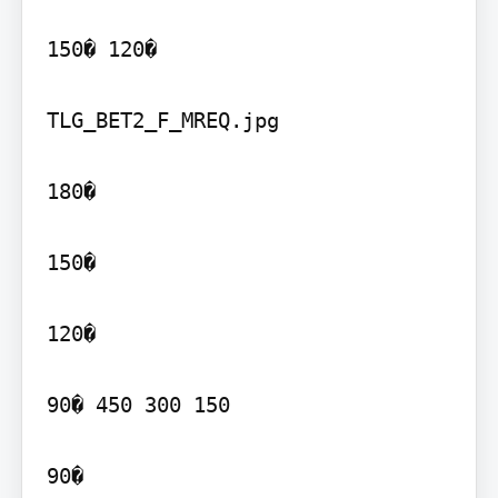
150� 120�

TLG_BET2_F_MREQ.jpg

180�

150�

120�

90� 450 300 150

90�