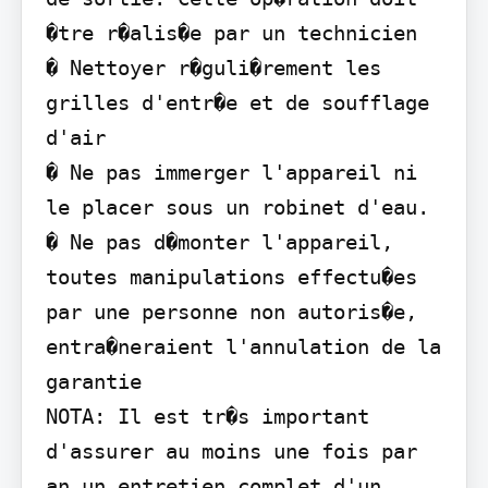
�tre r�alis�e par un technicien

� Nettoyer r�guli�rement les 
grilles d'entr�e et de soufflage 
d'air

� Ne pas immerger l'appareil ni 
le placer sous un robinet d'eau.

� Ne pas d�monter l'appareil, 
toutes manipulations effectu�es 
par une personne non autoris�e, 
entra�neraient l'annulation de la 
garantie

NOTA: Il est tr�s important 
d'assurer au moins une fois par 
an un entretien complet d'un 