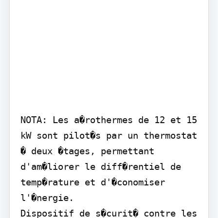
NOTA: Les a�rothermes de 12 et 15 
kW sont pilot�s par un thermostat 
� deux �tages, permettant 
d'am�liorer le diff�rentiel de 
temp�rature et d'�conomiser 
l'�nergie.

Dispositif de s�curit� contre les 