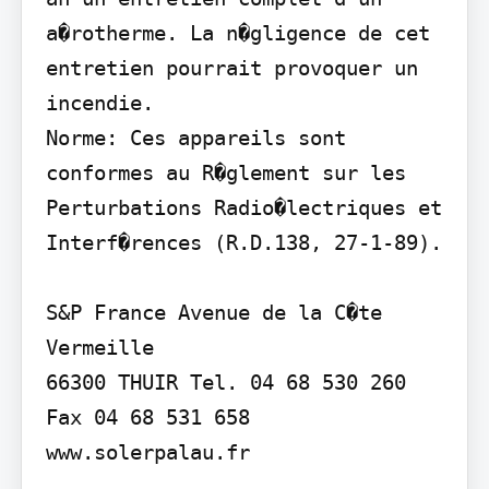
a�rotherme. La n�gligence de cet 
entretien pourrait provoquer un 
incendie.

Norme: Ces appareils sont 
conformes au R�glement sur les 
Perturbations Radio�lectriques et 
Interf�rences (R.D.138, 27-1-89).

S&P France Avenue de la C�te 
Vermeille

66300 THUIR Tel. 04 68 530 260 
Fax 04 68 531 658 
www.solerpalau.fr