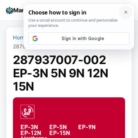
Skip
☰
Manuals+
to
To
content
na
Home
›
287937007-002 EP-3N 5N 9N 12N 15N
287937007-002
EP-3N 5N 9N 12N
15N