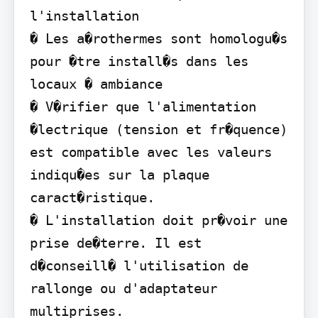
l'installation

� Les a�rothermes sont homologu�s 
pour �tre install�s dans les 
locaux � ambiance

� V�rifier que l'alimentation 
�lectrique (tension et fr�quence) 
est compatible avec les valeurs 
indiqu�es sur la plaque 
caract�ristique.

� L'installation doit pr�voir une 
prise de�terre. Il est 
d�conseill� l'utilisation de 
rallonge ou d'adaptateur 
multiprises.
