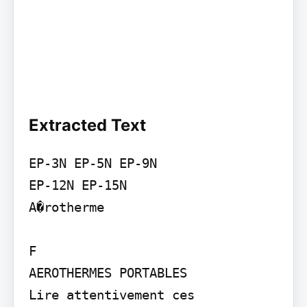
Extracted Text
EP-3N EP-5N EP-9N

EP-12N EP-15N

A�rotherme

F

AEROTHERMES PORTABLES

Lire attentivement ces 