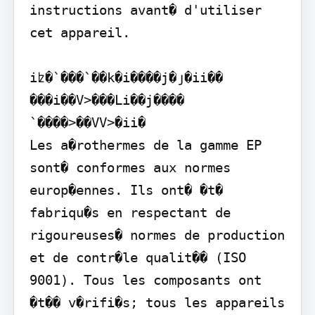
instructions avant� d'utiliser 
cet appareil.

iʫ�`���`��k�i����j�յ�ii�� 
���i��V>���Li��j���� 
`����>��VV>�ii�

Les a�rothermes de la gamme EP 
sont� conformes aux normes 
europ�ennes. Ils ont� �t� 
fabriqu�s en respectant de 
rigoureuses� normes de production 
et de contr�le qualit�� (ISO 
9001). Tous les composants ont 
�t�� v�rifi�s; tous les appareils 