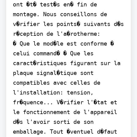
ont �t� test�s en� fin de 
montage. Nous conseillons de 
v�rifier les points� suivants d�s 
r�ception de l'a�rotherme:

� Que le mod�le est conforme � 
celui command� � Que les 
caract�ristiques figurant sur la 
plaque signal�tique sont 
compatibles avec celles de 
l'installation: tension, 
fr�quence... V�rifier l'�tat et 
le fonctionnement de l'appareil 
d�s l'avoir sorti de son 
emballage. Tout �ventuel d�faut 