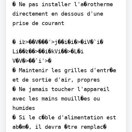
� Ne pas installer l'a�rotherme 
directement en dessous d'une 
prise de courant

� iʫ>��V���ʿ>j��i�i�>�iV�`i� 
Li��ʫ��>��i�kVi��>�L�i 
V�V�>��`iʿ>�

� Maintenir les grilles d'entr�e 
et de sortie d'air, propres

� Ne jamais toucher l'appareil 
avec les mains mouill�es ou 
humides

� Si le c�ble d'alimentation est 
ab�m�, il devra �tre remplac� 