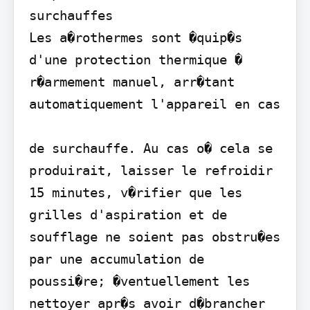
surchauffes

Les a�rothermes sont �quip�s 
d'une protection thermique � 
r�armement manuel, arr�tant 
automatiquement l'appareil en cas

de surchauffe. Au cas o� cela se 
produirait, laisser le refroidir 
15 minutes, v�rifier que les 
grilles d'aspiration et de 
soufflage ne soient pas obstru�es 
par une accumulation de 
poussi�re; �ventuellement les 
nettoyer apr�s avoir d�brancher 