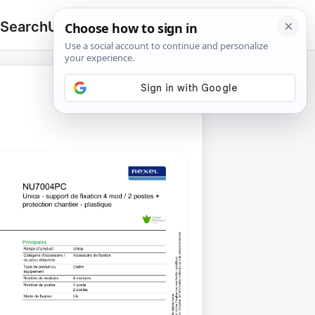
 Search
Upload
🔍
Search
for: