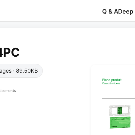
Q & A
Deep
4PC
 pages · 89.50KB
tisements