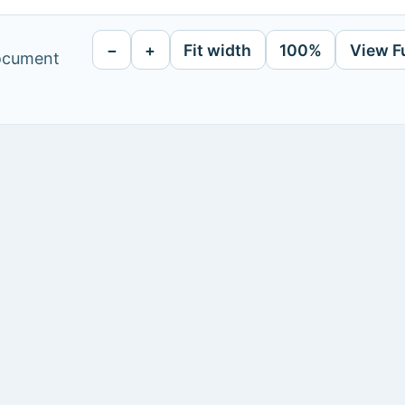
−
+
Fit width
100%
View F
document