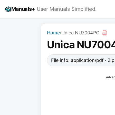
Skip
Manuals+
User Manuals Simplified.
to
content
Home
›
Unica NU7004PC
Unica NU700
File info: application/pdf · 2
Adver