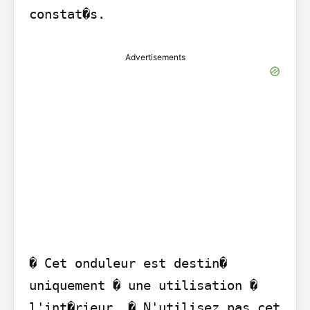
constat�s.
Advertisements
� Cet onduleur est destin� 
uniquement � une utilisation � 
l'int�rieur. � N'utilisez pas cet 