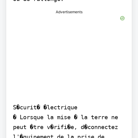
Advertisements
S�curit� �lectrique

� Lorsque la mise � la terre ne 
peut �tre v�rifi�e, d�connectez 
l'�quipement de la prise de 