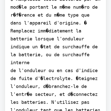
mod�le portant le m�me num�ro de 
r�f�rence et du m�me type que 
dans l'appareil d'origine. � 
Remplacez imm�diatement la 
batterie lorsque l'onduleur 
indique un �tat de surchauffe de 
la batterie, ou de surchauffe 
interne

de l'onduleur ou en cas d'indice 
de fuite d'�lectrolyte. �teignez 
l'onduleur, d�branchez-le de 
l'entr�e secteur, et d�connectez 
les batteries. N'utilisez pas 
l'onduleur tant que les batteries 