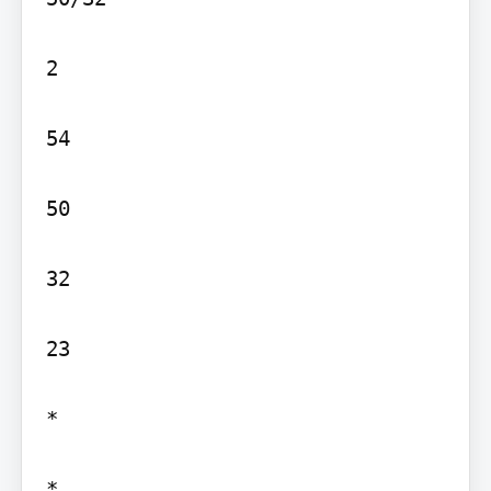
2

54

50

32

23

*

*