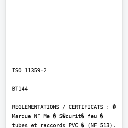
ISO 11359-2

BT144

REGLEMENTATIONS / CERTIFICATS : � 
Marque NF Me � S�curit� feu � 
tubes et raccords PVC � (NF 513). 