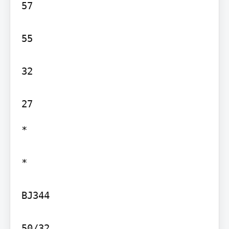
57

55

32

*

*

BJ344

50/32
