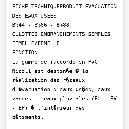
FICHE TECHNIQUEPRODUIT EVACUATION 
DES EAUX USEES

B%44 - B%66 - B%88

CULOTTES EMBRANCHEMENTS SIMPLES 
FEMELLE/FEMELLE

FONCTION :

La gamme de raccords en PVC 
Nicoll est destin�e � la 
r�alisation des r�seaux 
d'�vacuation d'eaux us�es, eaux 
vannes et eaux pluviales (EU - EV 
- EP) � l'int�rieur des 
b�timents.
