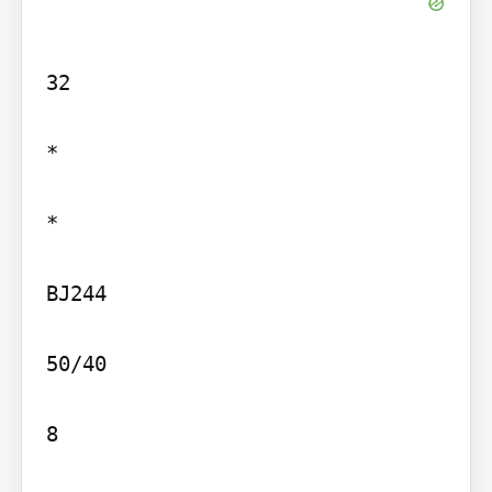
32

*

*

BJ244

50/40

8
