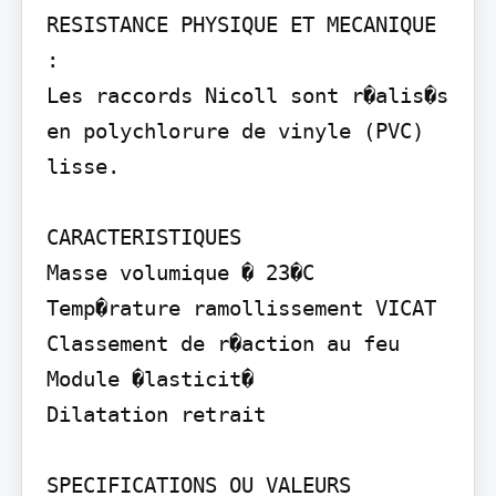
RESISTANCE PHYSIQUE ET MECANIQUE 
:

Les raccords Nicoll sont r�alis�s 
en polychlorure de vinyle (PVC) 
lisse.

CARACTERISTIQUES

Masse volumique � 23�C 
Temp�rature ramollissement VICAT 
Classement de r�action au feu 
Module �lasticit�

Dilatation retrait

SPECIFICATIONS OU VALEURS 