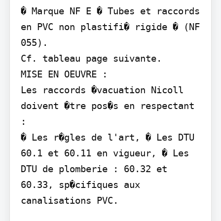
� Marque NF E � Tubes et raccords 
en PVC non plastifi� rigide � (NF 
055).

Cf. tableau page suivante.

MISE EN OEUVRE :

Les raccords �vacuation Nicoll 
doivent �tre pos�s en respectant 
:

� Les r�gles de l'art, � Les DTU 
60.1 et 60.11 en vigueur, � Les 
DTU de plomberie : 60.32 et 
60.33, sp�cifiques aux 
canalisations PVC.
