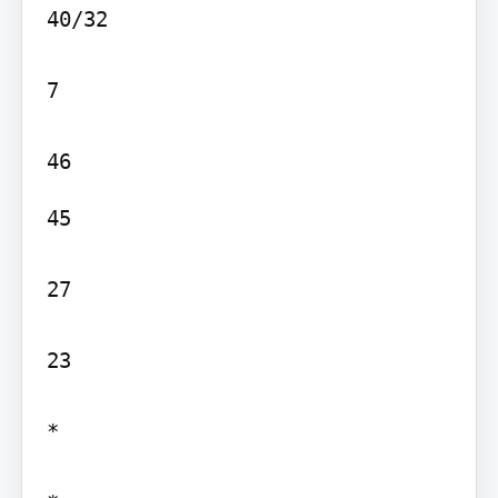
40/32

7

45

27

23

*
