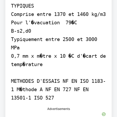
TYPIQUES

Comprise entre 1370 et 1460 kg/m3

Pour l'�vacuation  79�C

B-s2,d0

Typiquement entre 2500 et 3000 
MPa

0,7 mm x m�tre x 10 �C d'�cart de 
temp�rature

METHODES D'ESSAIS NF EN ISO 1183-
1 M�thode A NF EN 727 NF EN 
13501-1 ISO 527
Advertisements