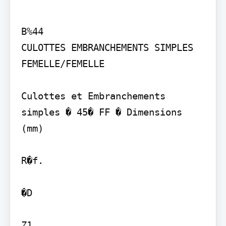
B%44

CULOTTES EMBRANCHEMENTS SIMPLES 
FEMELLE/FEMELLE

Culottes et Embranchements 
simples � 45� FF � Dimensions 
(mm)

R�f.

�D

Z1
