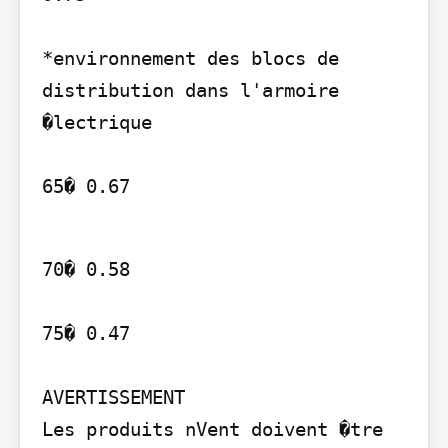
*environnement des blocs de 
distribution dans l'armoire 
�lectrique

65� 0.67
70� 0.58

75� 0.47

AVERTISSEMENT

Les produits nVent doivent �tre 