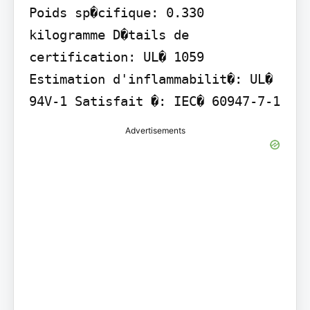
Poids sp�cifique: 0.330 
kilogramme D�tails de 
certification: UL� 1059 
Estimation d'inflammabilit�: UL� 
94V-1 Satisfait �: IEC� 60947-7-1
Advertisements