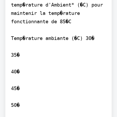
temp�rature d'Ambient* (�C) pour 
maintenir la temp�rature 
fonctionnante de 85�C

Temp�rature ambiante (�C) 30�

35�

40�

45�

50�
