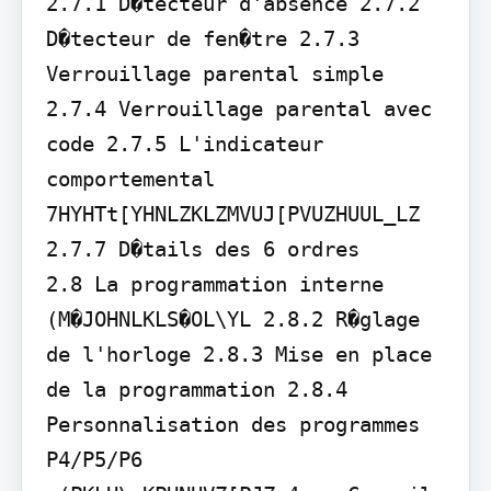
2.7.1 D�tecteur d'absence 2.7.2 
D�tecteur de fen�tre 2.7.3 
Verrouillage parental simple 
2.7.4 Verrouillage parental avec 
code 2.7.5 L'indicateur 
comportemental 
7HYHTt[YHNLZKLZMVUJ[PVUZHUUL_LZ 
2.7.7 D�tails des 6 ordres

2.8 La programmation interne

(M�JOHNLKLS�OL\YL 2.8.2 R�glage 
de l'horloge 2.8.3 Mise en place 
de la programmation 2.8.4 
Personnalisation des programmes 
P4/P5/P6
