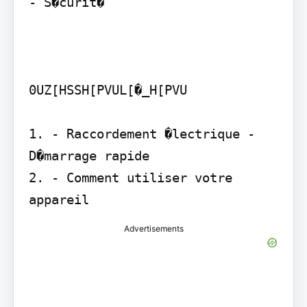
- S�curit�

0UZ[HSSH[PVUL[�_H[PVU

1. - Raccordement �lectrique - 
D�marrage rapide

2. - Comment utiliser votre 
appareil
Advertisements