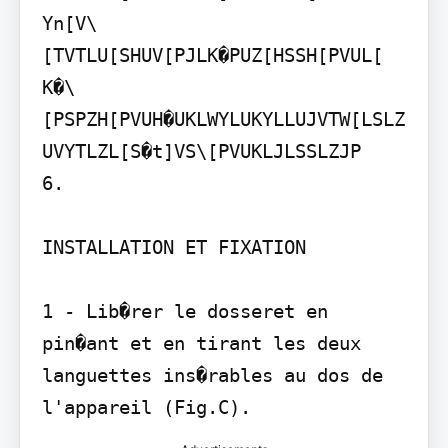
Yn[V\
[TVTLU[SHUV[PJLK�PUZ[HSSH[PVUL[ 
K�\
[PSPZH[PVUH�UKLWYLUKYLLUJVTW[LSLZ
UVYTLZL[S�t]VS\[PVUKLJLSSLZJP

6.

INSTALLATION ET FIXATION

1 - Lib�rer le dosseret en 
pin�ant et en tirant les deux 
languettes ins�rables au dos de 
l'appareil (Fig.C).