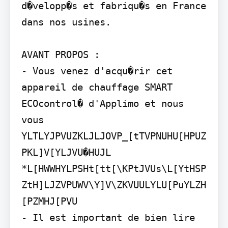
d�velopp�s et fabriqu�s en France 
dans nos usines.

AVANT PROPOS :

- Vous venez d'acqu�rir cet 
appareil de chauffage SMART 
ECOcontrol� d'Applimo et nous 
vous 
YLTLYJPVUZKLJLJOVP_[tTVPNUHU[HPUZ
PKL]V[YLJVU�HUJL

*L[HWWHYLPSHt[tt[\KPtJVUs\L[YtHSP
ZtH]LJZVPUWV\Y]V\ZKVUULYLU[PuYLZH
[PZMHJ[PVU

- Il est important de bien lire 