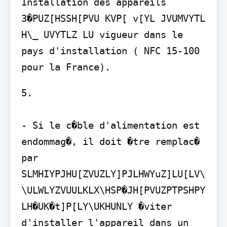
Installation des appareils

3�PUZ[HSSH[PVU KVP[ v[YL JVUMVYTL 
H\_ UVYTLZ LU vigueur dans le 
pays d'installation ( NFC 15-100 
5.

- Si le c�ble d'alimentation est 
endommag�, il doit �tre remplac� 
par 
SLMHIYPJHU[ZVUZLY]PJLHWYuZ]LU[LV\
\ULWLYZVUULKLX\HSP�JH[PVUZPTPSHPY
LH�UK�t]P[LY\UKHUNLY �viter 
d'installer l'appareil dans un 