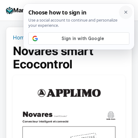
Skip
☰
Manuals+
to
To
content
na
Home
›
Novares smart Ecocontrol
Novares smart
Ecocontrol