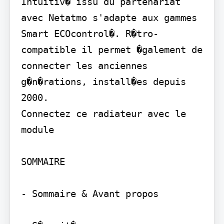
Intuitiv� issu du partenariat 
avec Netatmo s'adapte aux gammes 
Smart ECOcontrol�. R�tro-
compatible il permet �galement de 
connecter les anciennes 
g�n�rations, install�es depuis 
2000.

Connectez ce radiateur avec le 
module

SOMMAIRE

- Sommaire & Avant propos
