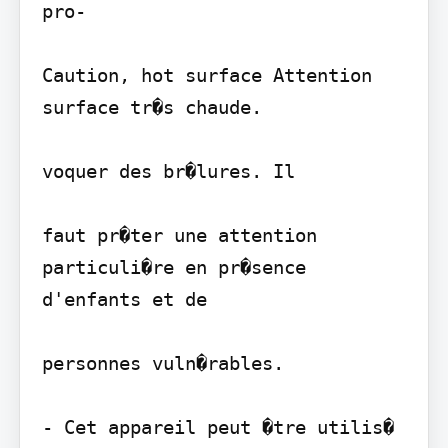
pro-

Caution, hot surface Attention 
surface tr�s chaude.

voquer des br�lures. Il

faut pr�ter une attention 
particuli�re en pr�sence 
d'enfants et de

personnes vuln�rables.

- Cet appareil peut �tre utilis� 