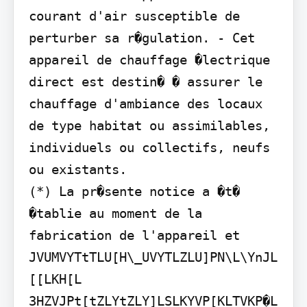
courant d'air susceptible de 
perturber sa r�gulation. - Cet 
appareil de chauffage �lectrique 
direct est destin� � assurer le 
chauffage d'ambiance des locaux 
de type habitat ou assimilables, 
individuels ou collectifs, neufs 
ou existants.

(*) La pr�sente notice a �t� 
�tablie au moment de la 
fabrication de l'appareil et 
JVUMVYTtTLU[H\_UVYTLZLU]PN\L\YnJL
[[LKH[L 
3HZVJPt[tZLYtZLY]LSLKYVP[KLTVKP�L