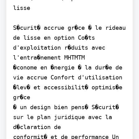
lisse

S�curit� accrue gr�ce � le rideau 
de lisse en option Co�ts 
d'exploitation r�duits avec 
l'entra�nement MHTMTM

�conome en �nergie � la dur�e de 
vie accrue Confort d'utilisation 
�lev� et accessibilit� optimis�e 
gr�ce

� un design bien pens� S�curit� 
sur le plan juridique avec la 
d�claration de

conformit� et de performance Un 