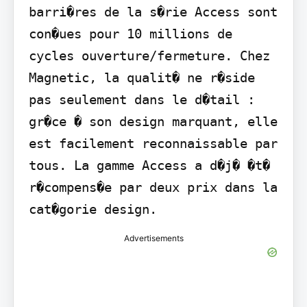
barri�res de la s�rie Access sont 
con�ues pour 10 millions de 
cycles ouverture/fermeture. Chez 
Magnetic, la qualit� ne r�side 
pas seulement dans le d�tail : 
gr�ce � son design marquant, elle 
est facilement reconnaissable par 
tous. La gamme Access a d�j� �t� 
r�compens�e par deux prix dans la 
cat�gorie design.
Advertisements