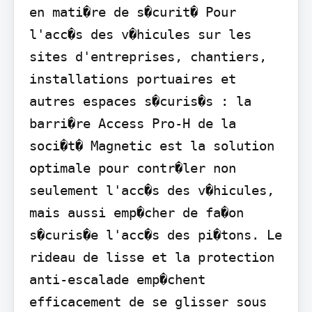
en mati�re de s�curit� Pour 
l'acc�s des v�hicules sur les 
sites d'entreprises, chantiers, 
installations portuaires et 
autres espaces s�curis�s : la 
barri�re Access Pro-H de la 
soci�t� Magnetic est la solution 
optimale pour contr�ler non 
seulement l'acc�s des v�hicules, 
mais aussi emp�cher de fa�on 
s�curis�e l'acc�s des pi�tons. Le 
rideau de lisse et la protection 
anti-escalade emp�chent 
efficacement de se glisser sous 