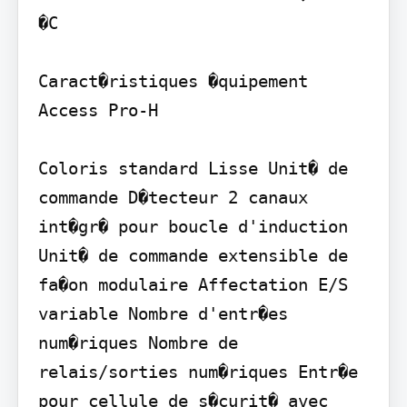
�C

Caract�ristiques �quipement 
Access Pro-H

Coloris standard Lisse Unit� de 
commande D�tecteur 2 canaux 
int�gr� pour boucle d'induction 
Unit� de commande extensible de 
fa�on modulaire Affectation E/S 
variable Nombre d'entr�es 
num�riques Nombre de 
relais/sorties num�riques Entr�e 
pour cellule de s�curit� avec 