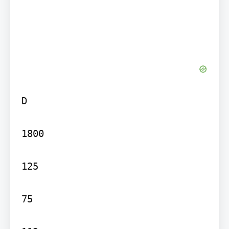
D

1800

125

75
