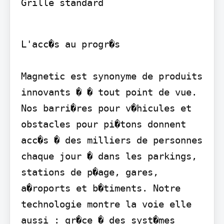
Grille standard
L'acc�s au progr�s

Magnetic est synonyme de produits 
innovants � � tout point de vue. 
Nos barri�res pour v�hicules et 
obstacles pour pi�tons donnent 
acc�s � des milliers de personnes 
chaque jour � dans les parkings, 
stations de p�age, gares, 
a�roports et b�timents. Notre 
technologie montre la voie elle 
aussi : gr�ce � des syst�mes 