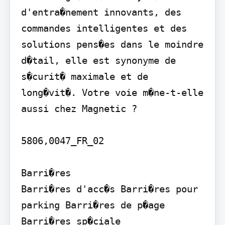
d'entra�nement innovants, des 
commandes intelligentes et des 
solutions pens�es dans le moindre 
d�tail, elle est synonyme de 
s�curit� maximale et de 
long�vit�. Votre voie m�ne-t-elle 
aussi chez Magnetic ?

5806,0047_FR_02

Barri�res

Barri�res d'acc�s Barri�res pour 
parking Barri�res de p�age 
Barri�res sp�ciale
