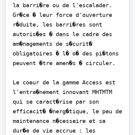
la barri�re ou de l'escalader. 
Gr�ce � leur force d'ouverture 
r�duite, les barri�res sont 
autoris�es � dans le cadre des 
am�nagements de s�curit� 
obligatoires � l� o� des pi�tons 
peuvent �tre amen�s � circuler.

Le coeur de la gamme Access est 
l'entra�nement innovant MHTMTM 
qui se caract�rise par son 
efficacit� �nerg�tique, le peu de 
maintenance n�cessaire et sa 
dur�e de vie accrue : les 