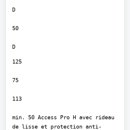
D

50

125

75

113

min. 50 Access Pro H avec rideau 
de lisse et protection anti-