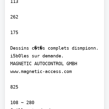
113

262

175

Dessins c�t�s complets dismpionn. 
i5b0les sur demande.

MAGNETIC AUTOCONTROL GMBH 
www.magnetic-access.com

825

108 ~ 280
