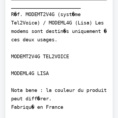
________________________

R�f. MODEMT2V4G (syst�me 
Tel2Voice) / MODEML4G (Lisa) Les 
modems sont destin�s uniquement � 
ces deux usages.

MODEMT2V4G TEL2VOICE

MODEML4G LISA

Nota bene : la couleur du produit 
peut diff�rer.

Fabriqu� en France
