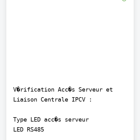
V�rification Acc�s Serveur et 
Liaison Centrale IPCV :

Type LED acc�s serveur

LED RS485
