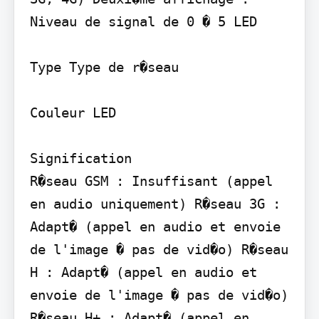
Niveau de signal de 0 � 5 LED

Type Type de r�seau

Couleur LED

Signification

R�seau GSM : Insuffisant (appel 
en audio uniquement) R�seau 3G : 
Adapt� (appel en audio et envoie 
de l'image � pas de vid�o) R�seau 
H : Adapt� (appel en audio et 
envoie de l'image � pas de vid�o) 
R�seau H+ : Adapt� (appel en 