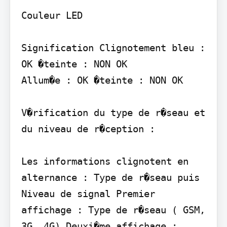
Couleur LED

Signification Clignotement bleu : 
OK �teinte : NON OK

Allum�e : OK �teinte : NON OK

V�rification du type de r�seau et 
du niveau de r�ception :

Les informations clignotent en 
alternance : Type de r�seau puis 
Niveau de signal Premier 
affichage : Type de r�seau ( GSM, 
3G, 4G) Deuxi�me affichage : 