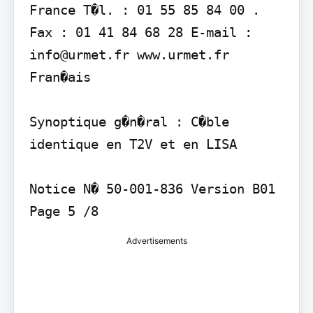
France T�l. : 01 55 85 84 00 . 
Fax : 01 41 84 68 28 E-mail : 
info@urmet.fr www.urmet.fr

Fran�ais

Synoptique g�n�ral : C�ble 
identique en T2V et en LISA

Notice N� 50-001-836 Version B01

Page 5 /8
Advertisements