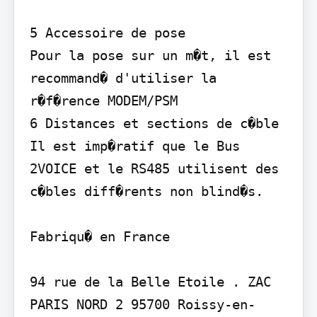
5 Accessoire de pose

Pour la pose sur un m�t, il est 
recommand� d'utiliser la 
r�f�rence MODEM/PSM

6 Distances et sections de c�ble

Il est imp�ratif que le Bus 
2VOICE et le RS485 utilisent des 
c�bles diff�rents non blind�s.

Fabriqu� en France

94 rue de la Belle Etoile . ZAC 
PARIS NORD 2 95700 Roissy-en-