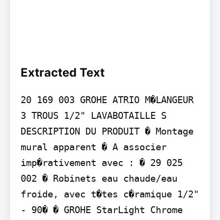
Extracted Text
20 169 003 GROHE ATRIO M�LANGEUR 
3 TROUS 1/2" LAVABOTAILLE S

DESCRIPTION DU PRODUIT � Montage 
mural apparent � A associer 
imp�rativement avec : � 29 025 
002 � Robinets eau chaude/eau 
froide, avec t�tes c�ramique 1/2" 
- 90� � GROHE StarLight Chrome 