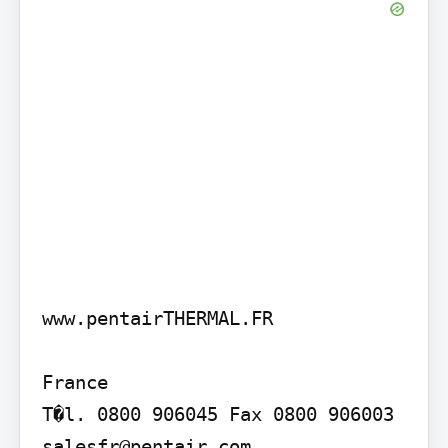
www.pentairTHERMAL.FR

France

T�l. 0800 906045 Fax 0800 906003 
salesfr@pentair.com
