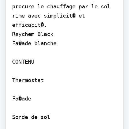
procure le chauffage par le sol 
rime avec simplicit� et 
efficacit�.

Raychem Black

Fa�ade blanche

CONTENU

Thermostat

Fa�ade

Sonde de sol
