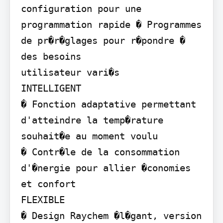
configuration pour une 
programmation rapide � Programmes 
de pr�r�glages pour r�pondre � 
des besoins

utilisateur vari�s

INTELLIGENT

� Fonction adaptative permettant 
d'atteindre la temp�rature 
souhait�e au moment voulu

� Contr�le de la consommation 
d'�nergie pour allier �conomies 
et confort

FLEXIBLE

� Design Raychem �l�gant, version 