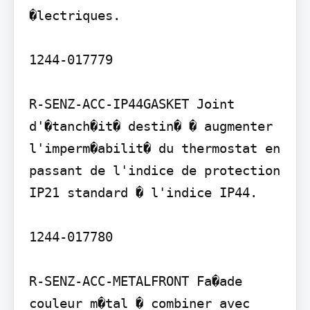
�lectriques.

1244-017779

R-SENZ-ACC-IP44GASKET Joint 
d'�tanch�it� destin� � augmenter 
l'imperm�abilit� du thermostat en 
passant de l'indice de protection 
IP21 standard � l'indice IP44.

1244-017780

R-SENZ-ACC-METALFRONT Fa�ade 
couleur m�tal � combiner avec 