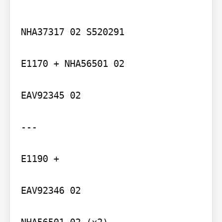
NHA37317 02 S520291

E1170 + NHA56501 02

EAV92345 02

---

E1190 +

EAV92346 02

NHA56501 02 (x2)
