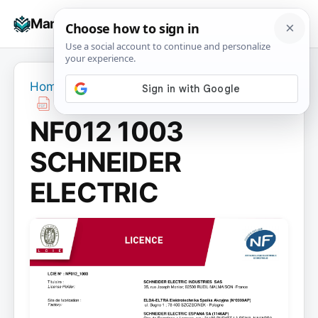
Skip
☰
Manuals+
to
To
content
na
Home
›
NF012 1003 SCHNEIDER ELECTRIC
NF012 1003
SCHNEIDER
ELECTRIC