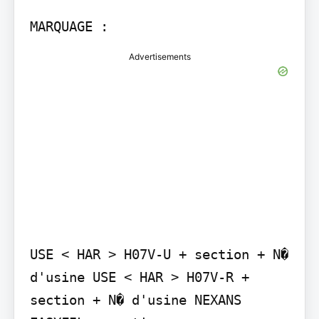
MARQUAGE :
Advertisements
USE < HAR > H07V-U + section + N� 
d'usine USE < HAR > H07V-R + 
section + N� d'usine NEXANS 