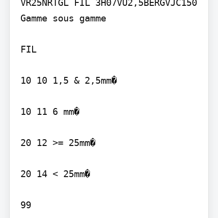
VR25NRTGL FIL 3H07VU2,5BERGVJC150

Gamme sous gamme

FIL

10 10 1,5 & 2,5mm�

10 11 6 mm�

20 12 >= 25mm�

20 14 < 25mm�

99
