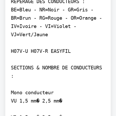
REPERAGE DES CONDUCTEURS : 
BE=Bleu - NR=Noir - GR=Gris - 
BR=Brun - RG=Rouge - OR=Orange - 
IV=Ivoire - VI=Violet - 
VJ=Vert/Jaune

H07V-U H07V-R EASYFIL

SECTIONS & NOMBRE DE CONDUCTEURS 
:

Mono conducteur

VU 1,5 mm� 2,5 mm�
