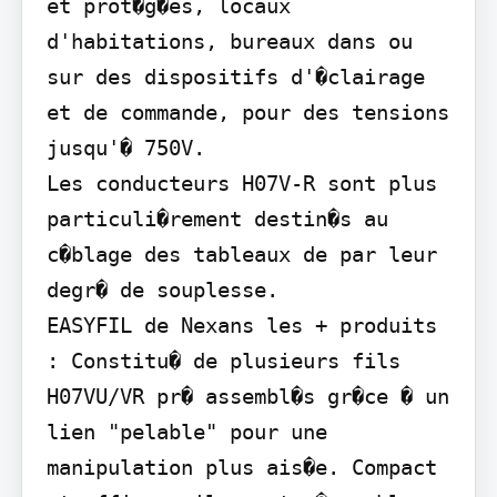
et prot�g�es, locaux 
d'habitations, bureaux dans ou 
sur des dispositifs d'�clairage 
et de commande, pour des tensions 
jusqu'� 750V.

Les conducteurs H07V-R sont plus 
particuli�rement destin�s au 
c�blage des tableaux de par leur 
degr� de souplesse.

EASYFIL de Nexans les + produits 
: Constitu� de plusieurs fils 
H07VU/VR pr� assembl�s gr�ce � un 
lien "pelable" pour une 
manipulation plus ais�e. Compact 