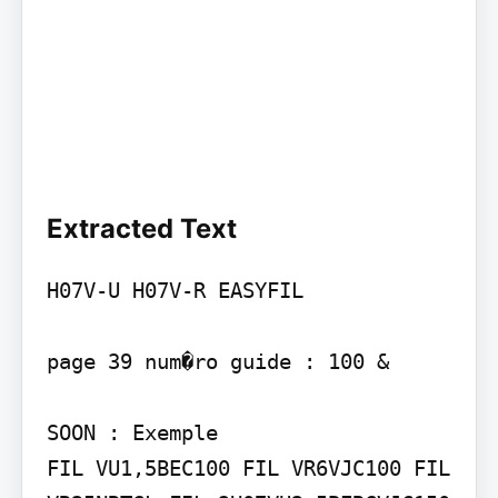
Extracted Text
H07V-U H07V-R EASYFIL

page 39 num�ro guide : 100 &

SOON : Exemple

FIL VU1,5BEC100 FIL VR6VJC100 FIL 