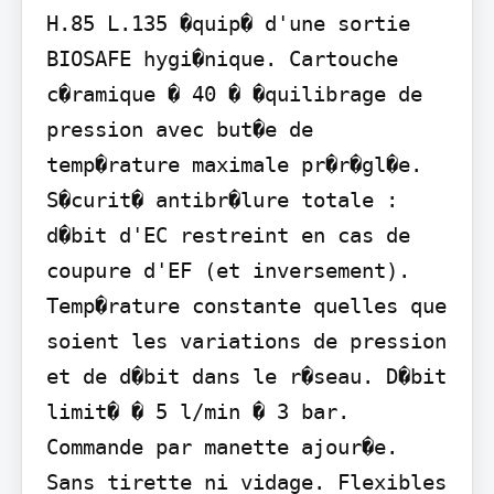
H.85 L.135 �quip� d'une sortie 
BIOSAFE hygi�nique. Cartouche 
c�ramique � 40 � �quilibrage de 
pression avec but�e de 
temp�rature maximale pr�r�gl�e. 
S�curit� antibr�lure totale : 
d�bit d'EC restreint en cas de 
coupure d'EF (et inversement). 
Temp�rature constante quelles que 
soient les variations de pression 
et de d�bit dans le r�seau. D�bit 
limit� � 5 l/min � 3 bar. 
Commande par manette ajour�e. 
Sans tirette ni vidage. Flexibles 