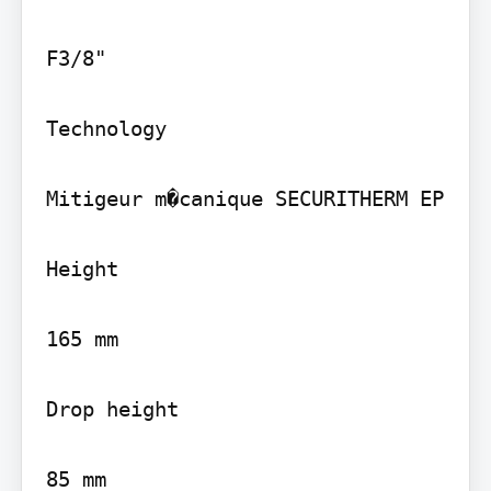
F3/8"

Technology

Mitigeur m�canique SECURITHERM EP

Height

165 mm

Drop height
