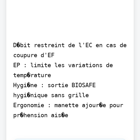
D�bit restreint de l'EC en cas de 
coupure d'EF

EP : limite les variations de 
temp�rature

Hygi�ne : sortie BIOSAFE 
hygi�nique sans grille

Ergonomie : manette ajour�e pour 
pr�hension ais�e
