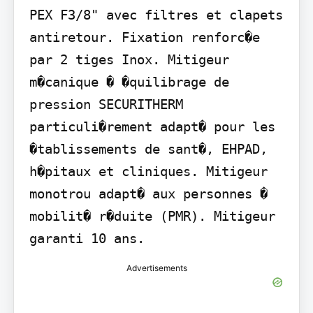
PEX F3/8" avec filtres et clapets 
antiretour. Fixation renforc�e 
par 2 tiges Inox. Mitigeur 
m�canique � �quilibrage de 
pression SECURITHERM 
particuli�rement adapt� pour les 
�tablissements de sant�, EHPAD, 
h�pitaux et cliniques. Mitigeur 
monotrou adapt� aux personnes � 
mobilit� r�duite (PMR). Mitigeur 
garanti 10 ans.
Advertisements