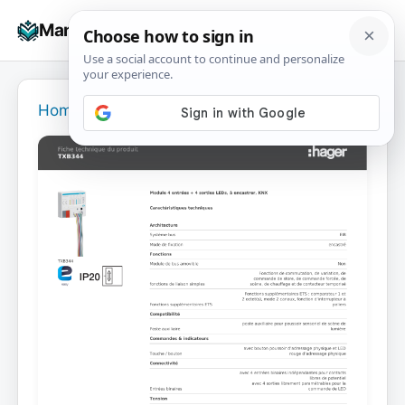
Skip
☰
Manuals+
to
To
content
na
Home
›