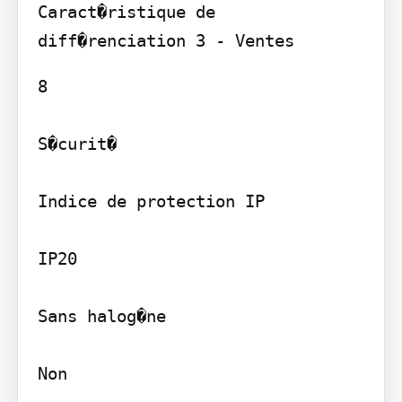
Caract�ristique de 
8

S�curit�

Indice de protection IP

IP20

Sans halog�ne

Non
