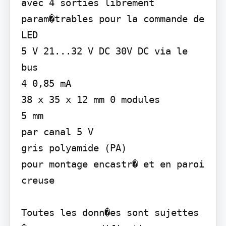
avec 4 sorties librement 
param�trables pour la commande de 
LED

5 V 21...32 V DC 30V DC via le 
bus

4 0,85 mA

38 x 35 x 12 mm 0 modules

5 mm

par canal 5 V

gris polyamide (PA)

pour montage encastr� et en paroi 
creuse

Toutes les donn�es sont sujettes 