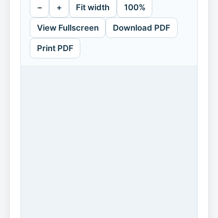
−
+
Fit width
100%
View Fullscreen
Download PDF
Print PDF