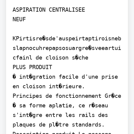
ASPIRATION CENTRALISEE

NEUF

KPirtisre�sde'auspeirtaptiroisneb
slapnocuhrepapsosuargre�sveeartui
cfainl de cloison s�che

PLUS PRODUIT

� int�gration facile d'une prise 
en cloison int�rieure.

Principes de fonctionnement Gr�ce 
� sa forme aplatie, ce r�seau 
s'int�gre entre les rails des 
plaques de pl�tre standards. 
Description produit Le passage 