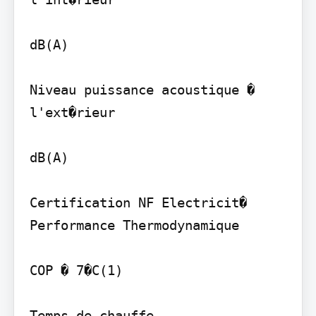
dB(A)

Niveau puissance acoustique � 
l'ext�rieur

dB(A)

Certification NF Electricit� 
Performance Thermodynamique

COP � 7�C(1)

Temps de chauffe
