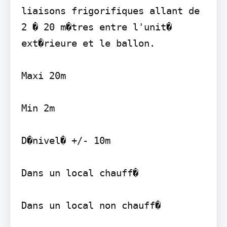
liaisons frigorifiques allant de 
2 � 20 m�tres entre l'unit� 
ext�rieure et le ballon.

Maxi 20m

Min 2m

D�nivel� +/- 10m

Dans un local chauff�

Dans un local non chauff�
