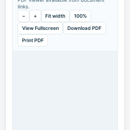
links.
−
+
Fit width
100%
View Fullscreen
Download PDF
Print PDF