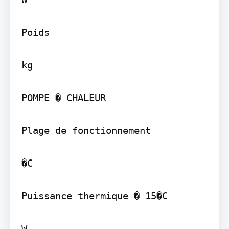
Poids

kg

POMPE � CHALEUR

Plage de fonctionnement

�C

Puissance thermique � 15�C

W