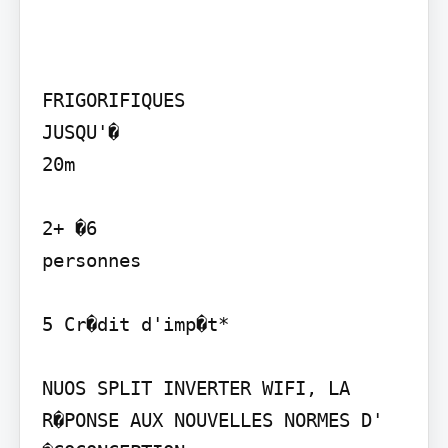
FRIGORIFIQUES

JUSQU'�

20m

2+ �6

personnes

5 Cr�dit d'imp�t*

NUOS SPLIT INVERTER WIFI, LA 
R�PONSE AUX NOUVELLES NORMES D' 