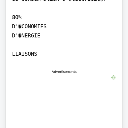
80%

D'�CONOMIES

D'�NERGIE

LIAISONS
Advertisements