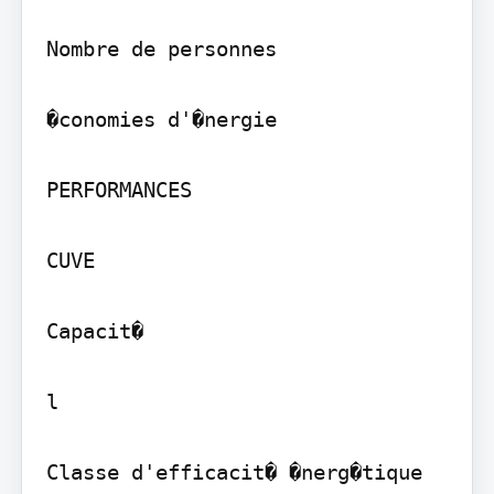
Nombre de personnes

�conomies d'�nergie

PERFORMANCES

CUVE

Capacit�

l

Classe d'efficacit� �nerg�tique 