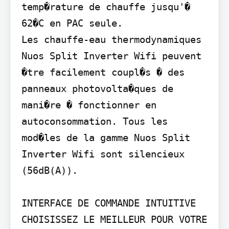
temp�rature de chauffe jusqu'� 
62�C en PAC seule.

Les chauffe-eau thermodynamiques 
Nuos Split Inverter Wifi peuvent 
�tre facilement coupl�s � des 
panneaux photovolta�ques de 
mani�re � fonctionner en 
autoconsommation. Tous les 
mod�les de la gamme Nuos Split 
Inverter Wifi sont silencieux 
(56dB(A)).

INTERFACE DE COMMANDE INTUITIVE

CHOISISSEZ LE MEILLEUR POUR VOTRE 