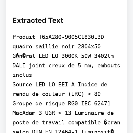
Extracted Text
Produit T65A280-9005C1830L3D 
quadro saillie noir 2804x50

G�n�ral LED LO 3000K 50W 3402lm 
DALI joint creux de 5 mm, embouts 
inclus

Source LED LO EEI A Indice de 
rendu de couleur (IRC) > 80 
Groupe de risque RG0 IEC 62471 
MacAdam 3 UGR < 13 Luminaire de 
poste de travail compatible �cran 
selon DIN EN 12464-1 luminosit� 