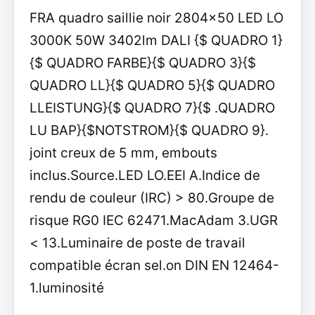
FRA quadro saillie noir 2804x50 LED LO
3000K 50W 3402lm DALI {$ QUADRO 1}
{$ QUADRO FARBE}{$ QUADRO 3}{$
QUADRO LL}{$ QUADRO 5}{$ QUADRO
LLEISTUNG}{$ QUADRO 7}{$ .QUADRO
LU BAP}{$NOTSTROM}{$ QUADRO 9}.
joint creux de 5 mm, embouts
inclus.Source.LED LO.EEI A.Indice de
rendu de couleur (IRC) > 80.Groupe de
risque RG0 IEC 62471.MacAdam 3.UGR
< 13.Luminaire de poste de travail
compatible écran sel.on DIN EN 12464-
1.luminosité