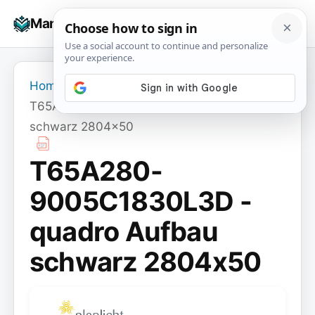
Skip
☰
Manuals+
to
To
content
na
Home
›
T65A280-9005C1830L3D - quadro Aufbau
schwarz 2804x50
T65A280-
9005C1830L3D -
quadro Aufbau
schwarz 2804x50