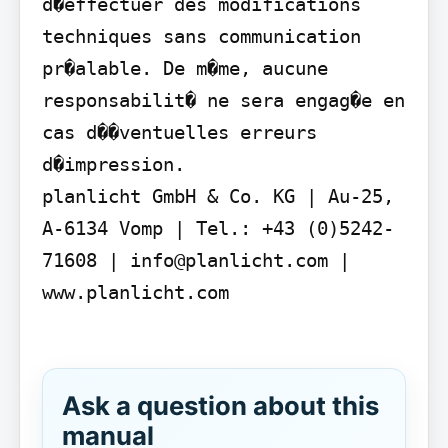
d�effectuer des modifications 
techniques sans communication 
pr�alable. De m�me, aucune 
responsabilit� ne sera engag�e en 
cas d��ventuelles erreurs 
d�impression.

planlicht GmbH & Co. KG | Au-25, 
A-6134 Vomp | Tel.: +43 (0)5242-
71608 | info@planlicht.com | 
www.planlicht.com

Ask a question about this
manual