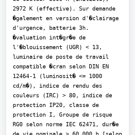
2972 K (effective). Sur demande 
�galement en version d'�clairage 
d'urgence, batterie 3h. 
�valuation int�gr�e de 
l'�blouissement (UGR) < 13, 
luminaire de poste de travail 
compatible �cran selon DIN EN 
12464-1 (luminosit� <= 1000 
cd/m�), indice de rendu des 
couleurs (IRC) > 80, indice de 
protection IP20, classe de 
protection I, Groupe de risque 
RG0 selon norme IEC 62471, dur�e 
de vie nominale > 60.000 h [selon 