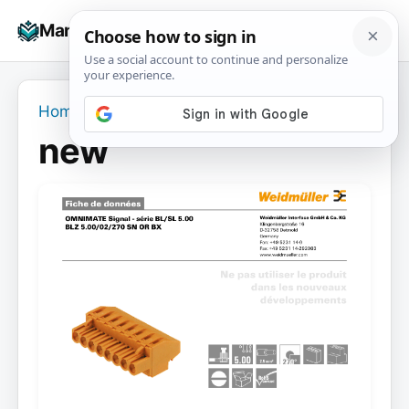
Skip
☰
Manuals+
to
To
content
na
Home
›
new
new