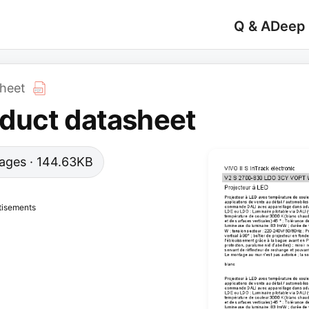
Q & A
Deep
heet
duct datasheet
 pages · 144.63KB
tisements