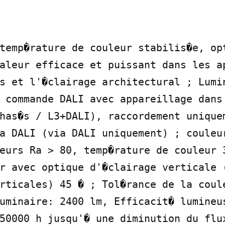
temp�rature de couleur stabilis�e, opt
aleur efficace et puissant dans les ap
s et l'�clairage architectural ; Lumin
 commande DALI avec appareillage dans 
has�s / L3+DALI), raccordement uniquem
a DALI (via DALI uniquement) ; couleur
eurs Ra > 80, temp�rature de couleur 3
r avec optique d'�clairage verticale (
rticales) 45 � ; Tol�rance de la coule
uminaire: 2400 lm, Efficacit� lumineus
50000 h jusqu'� une diminution du flux