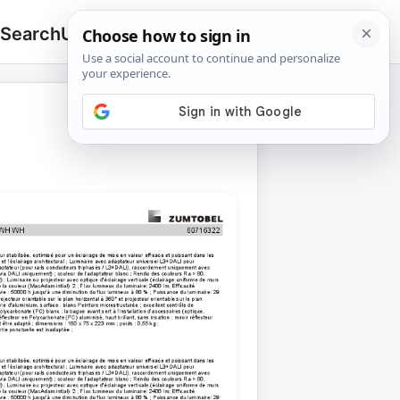
 Search
Upload
🔍
Search
for: