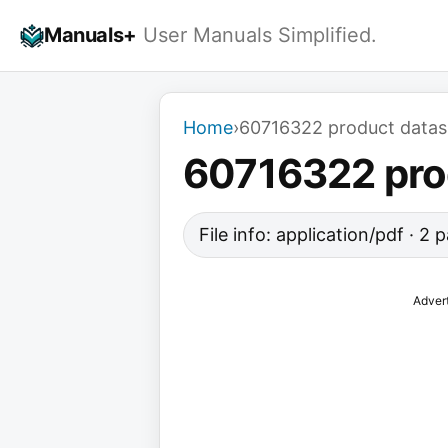
Skip
Manuals+
User Manuals Simplified.
to
content
Home
›
60716322 product datas
60716322 pro
File info: application/pdf · 2
Adver