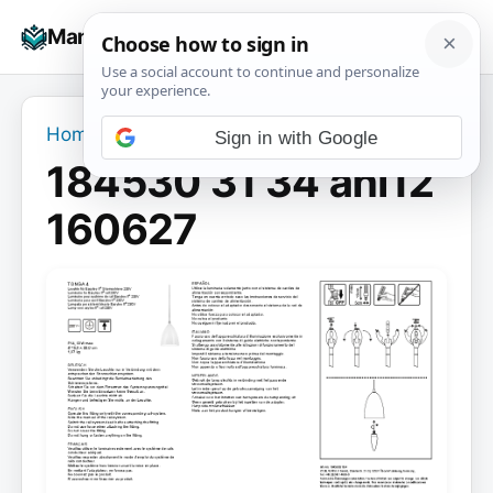
Skip
☰
Manuals+
to
To
content
na
Home
›
184530 31 34 anl12 160627
Sign in with Google
184530 31 34 anl12
160627