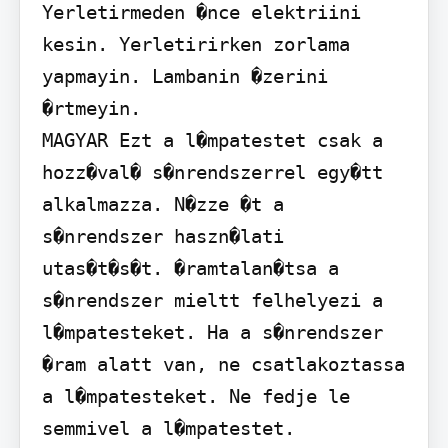
Yerletirmeden �nce elektriini 
kesin. Yerletirirken zorlama 
yapmayin. Lambanin �zerini 
�rtmeyin.

MAGYAR Ezt a l�mpatestet csak a 
hozz�val� s�nrendszerrel egy�tt 
alkalmazza. N�zze �t a 
s�nrendszer haszn�lati 
utas�t�s�t. �ramtalan�tsa a 
s�nrendszer mieltt felhelyezi a 
l�mpatesteket. Ha a s�nrendszer 
�ram alatt van, ne csatlakoztassa 
a l�mpatesteket. Ne fedje le 
semmivel a l�mpatestet.
