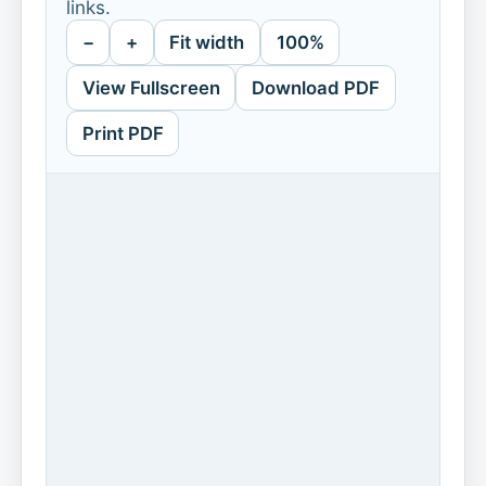
links.
−
+
Fit width
100%
View Fullscreen
Download PDF
Print PDF