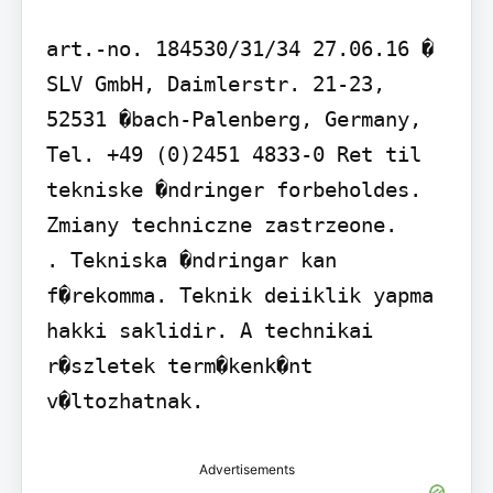
art.-no. 184530/31/34 27.06.16 � 
SLV GmbH, Daimlerstr. 21-23, 
52531 �bach-Palenberg, Germany, 
Tel. +49 (0)2451 4833-0 Ret til 
tekniske �ndringer forbeholdes. 
Zmiany techniczne zastrzeone.      
. Tekniska �ndringar kan 
f�rekomma. Teknik deiiklik yapma 
hakki saklidir. A technikai 
r�szletek term�kenk�nt 
v�ltozhatnak.
Advertisements