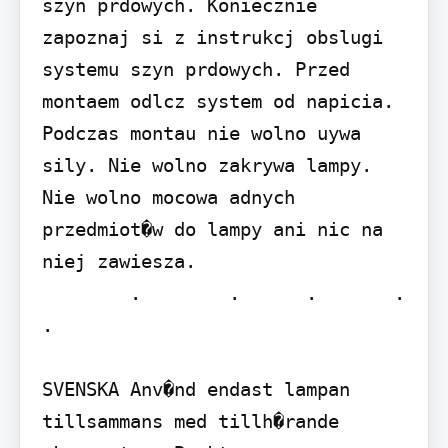
szyn prdowych. Koniecznie 
zapoznaj si z instrukcj obslugi 
systemu szyn prdowych. Przed 
montaem odlcz system od napicia. 
Podczas montau nie wolno uywa 
sily. Nie wolno zakrywa lampy. 
Nie wolno mocowa adnych 
przedmiot�w do lampy ani nic na 
niej zawiesza.

        .        .      .       .   
.

SVENSKA Anv�nd endast lampan 
tillsammans med tillh�rande 