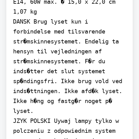
E14, 60W max. � 15,0 x 22,0 cm 
1,07 kg

DANSK Brug lyset kun i 
forbindelse med tilsvarende 
str�mskinnesystemet. Endelig ta 
hensyn til vejledningen af 
str�mskinnesystemet. F�r du 
inds�tter det slut systemet 
sp�ndingsfri. Ikke brug vold ved 
inds�ttningen. Ikke afd�k lyset. 
Ikke h�ng og fastg�r noget p� 
lyset.

JZYK POLSKI Uywaj lampy tylko w 
polczeniu z odpowiednim system 