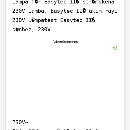
Lampa f�r Easytec II� str�mskena 
230V Lamba, Easytec II� akim rayi 
230V L�mpatest Easytec II� 
s�nhez, 230V
Advertisements
230V~
