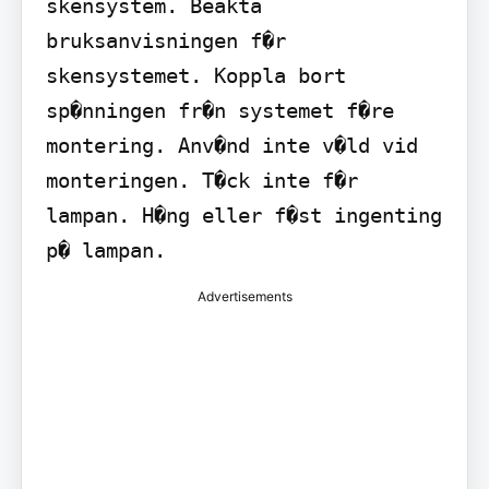
skensystem. Beakta 
bruksanvisningen f�r 
skensystemet. Koppla bort 
sp�nningen fr�n systemet f�re 
montering. Anv�nd inte v�ld vid 
monteringen. T�ck inte f�r 
lampan. H�ng eller f�st ingenting 
p� lampan.
Advertisements