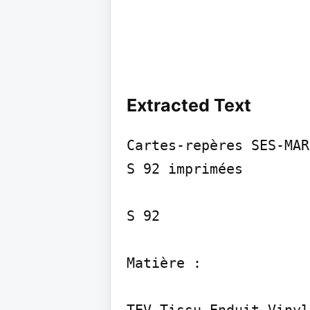
Extracted Text
Cartes-repères SES-MAR
S 92 imprimées

S 92

Matière :

TEV Tissu Enduit Vinyle