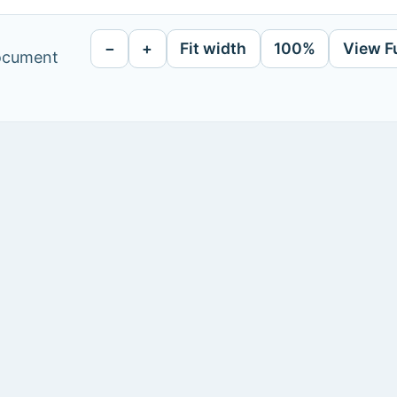
−
+
Fit width
100%
View F
document