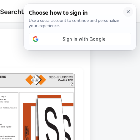
 Search
Upload
🔍
Search
for: