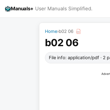
Skip
Manuals+
User Manuals Simplified.
to
content
Home
›
b02 06
b02 06
File info: application/pdf · 2
Adver