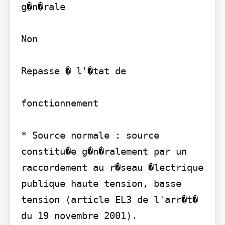
g�n�rale

Non

Repasse � l'�tat de

fonctionnement

* Source normale : source 
constitu�e g�n�ralement par un 
raccordement au r�seau �lectrique 
publique haute tension, basse 
tension (article EL3 de l'arr�t� 
du 19 novembre 2001).
