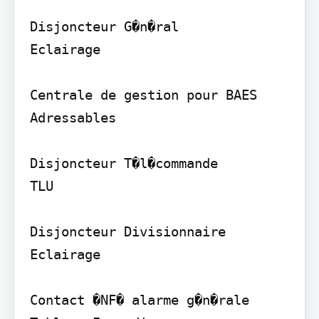
Disjoncteur G�n�ral

Eclairage

Centrale de gestion pour BAES 
Adressables

Disjoncteur T�l�commande

TLU

Disjoncteur Divisionnaire

Eclairage

Contact �NF� alarme g�n�rale
