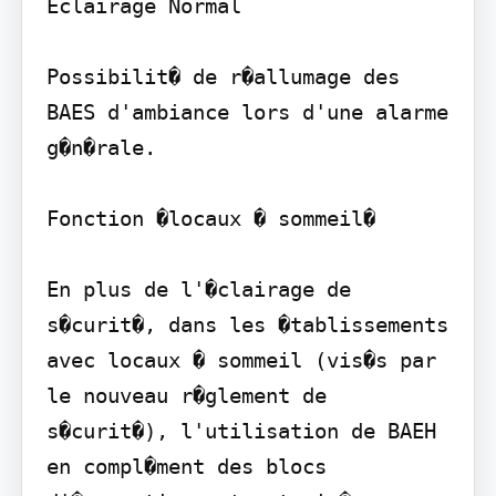
Eclairage Normal

Possibilit� de r�allumage des 
BAES d'ambiance lors d'une alarme 
g�n�rale.

Fonction �locaux � sommeil�

En plus de l'�clairage de 
s�curit�, dans les �tablissements 
avec locaux � sommeil (vis�s par 
le nouveau r�glement de 
s�curit�), l'utilisation de BAEH 
en compl�ment des blocs 