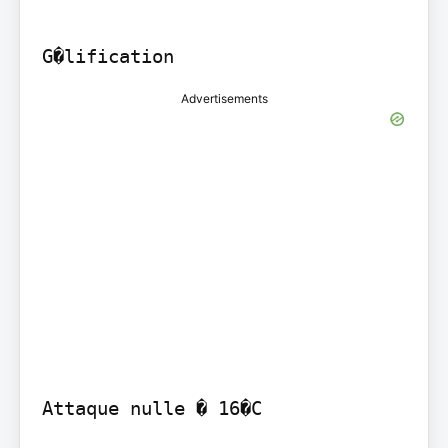
G�lification
Advertisements
Attaque nulle � 16�C
