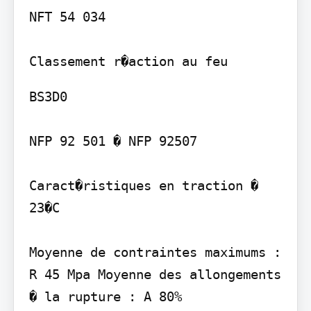
NFT 54 034

BS3D0

NFP 92 501 � NFP 92507

Caract�ristiques en traction � 
23�C

Moyenne de contraintes maximums : 
R 45 Mpa Moyenne des allongements 
� la rupture : A 80%
