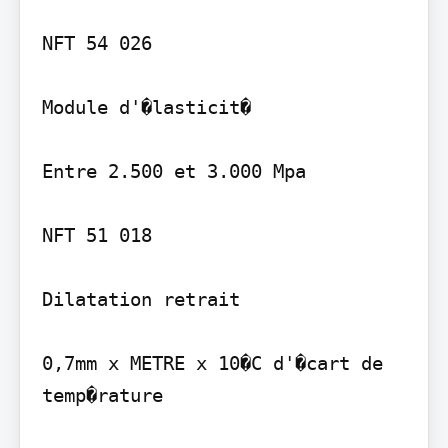
NFT 54 026

Module d'�lasticit�

Entre 2.500 et 3.000 Mpa

NFT 51 018

Dilatation retrait

0,7mm x METRE x 10�C d'�cart de 
temp�rature
