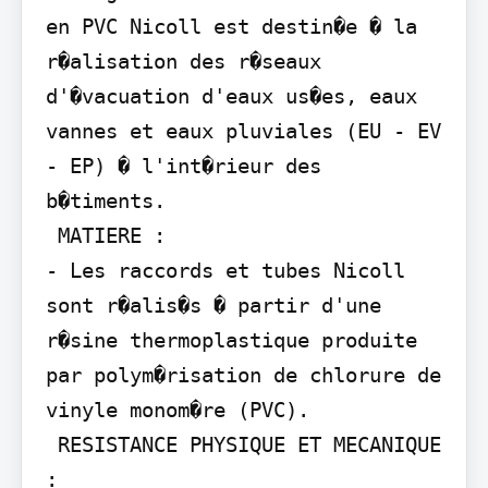
en PVC Nicoll est destin�e � la 
r�alisation des r�seaux 
d'�vacuation d'eaux us�es, eaux 
vannes et eaux pluviales (EU - EV 
- EP) � l'int�rieur des 
b�timents.

 MATIERE :

- Les raccords et tubes Nicoll 
sont r�alis�s � partir d'une 
r�sine thermoplastique produite 
par polym�risation de chlorure de 
vinyle monom�re (PVC).

 RESISTANCE PHYSIQUE ET MECANIQUE 
:
