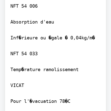
NFT 54 006

Absorption d'eau

Inf�rieure ou �gale � 0,04kg/m�

NFT 54 033

Temp�rature ramolissement

VICAT

Pour l'�vacuation 78�C
