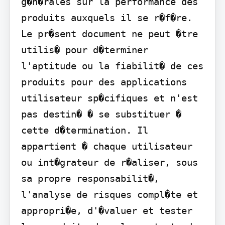
g�n�rales sur la performance des 
produits auxquels il se r�f�re. 
Le pr�sent document ne peut �tre 
utilis� pour d�terminer 
l'aptitude ou la fiabilit� de ces 
produits pour des applications 
utilisateur sp�cifiques et n'est 
pas destin� � se substituer � 
cette d�termination. Il 
appartient � chaque utilisateur 
ou int�grateur de r�aliser, sous 
sa propre responsabilit�, 
l'analyse de risques compl�te et 
appropri�e, d'�valuer et tester 