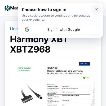
Skip
☰
Manuals+
to
To
content
na
Home
›
Harmony XBT XBTZ968
Harmony XBT
XBTZ968