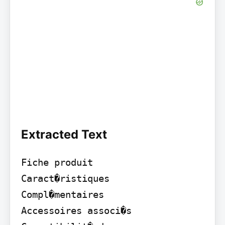
Extracted Text
Fiche produit

Caract�ristiques

Compl�mentaires

Accessoires associ�s
