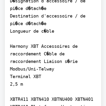
D�signation d'accessoire / de 
pi�ce d�tach�e

Destination d'accessoire / de 
pi�ce d�tach�e

Longueur de c�ble

Harmony XBT Accessoires de 
raccordement C�ble de 
raccordement Liaison s�rie 
Modbus/Uni-Telway

Terminal XBT

2,5 m

XBTR411 XBTN410 XBTNU400 XBTN401 