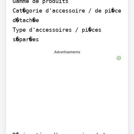
Gamme de produits

Cat�gorie d'accessoire / de pi�ce 
d�tach�e

Type d'accessoires / pi�ces 
s�par�es
Advertisements