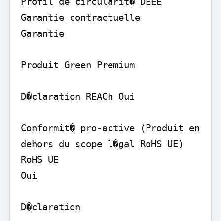
Profil de circularit� DEEE

Garantie contractuelle

Garantie

Produit Green Premium

D�claration REACh Oui

Conformit� pro-active (Produit en 
dehors du scope l�gal RoHS UE) 
RoHS UE

Oui

D�claration
