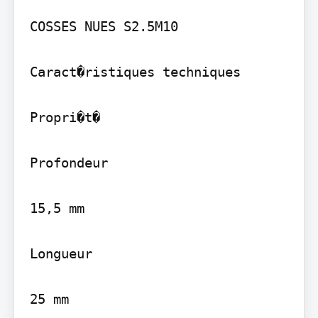
COSSES NUES S2.5M10

Caract�ristiques techniques

Propri�t�

Profondeur

15,5 mm

Longueur

25 mm