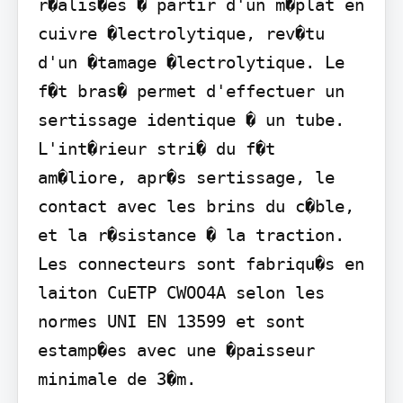
r�alis�es � partir d'un m�plat en 
cuivre �lectrolytique, rev�tu 
d'un �tamage �lectrolytique. Le 
f�t bras� permet d'effectuer un 
sertissage identique � un tube. 
L'int�rieur stri� du f�t 
am�liore, apr�s sertissage, le 
contact avec les brins du c�ble, 
et la r�sistance � la traction.

Les connecteurs sont fabriqu�s en 
laiton CuETP CWOO4A selon les 
normes UNI EN 13599 et sont 
estamp�es avec une �paisseur 
minimale de 3�m.
