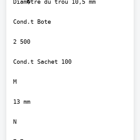
Diam�tre du trou 10,5 mm

Cond.t Bote

2 500

Cond.t Sachet 100

M

13 mm

N
