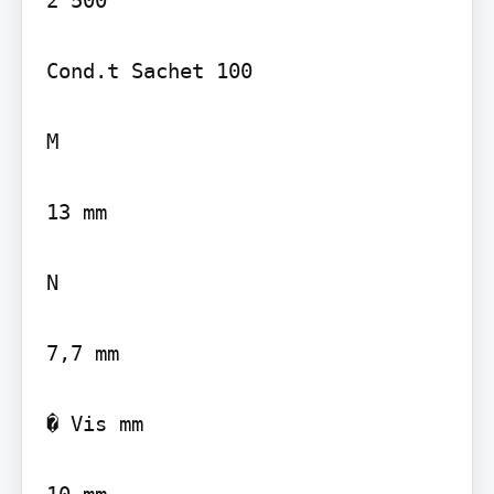
Cond.t Sachet 100

M

13 mm

N

7,7 mm

� Vis mm

10 mm
