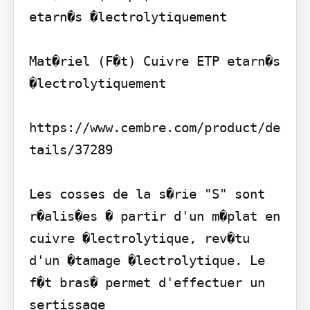
etarn�s �lectrolytiquement

Mat�riel (F�t) Cuivre ETP etarn�s 
�lectrolytiquement

https://www.cembre.com/product/de
tails/37289

Les cosses de la s�rie "S" sont 
r�alis�es � partir d'un m�plat en 
cuivre �lectrolytique, rev�tu 
d'un �tamage �lectrolytique. Le 
f�t bras� permet d'effectuer un 
sertissage
