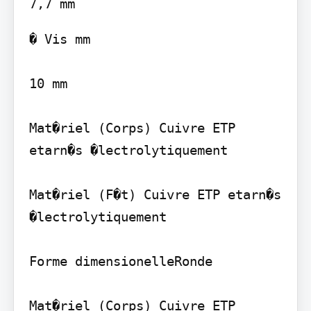
� Vis mm

10 mm

Mat�riel (Corps) Cuivre ETP 
etarn�s �lectrolytiquement

Mat�riel (F�t) Cuivre ETP etarn�s 
�lectrolytiquement

Forme dimensionelleRonde

Mat�riel (Corps) Cuivre ETP 