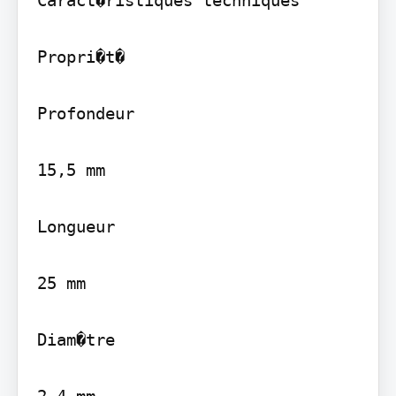
Propri�t�

Profondeur

15,5 mm

Longueur

25 mm

Diam�tre
