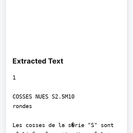
Extracted Text
1

COSSES NUES S2.5M10

rondes

Les cosses de la s�rie "S" sont 