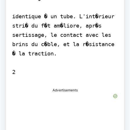
identique � un tube. L'int�rieur 
stri� du f�t am�liore, apr�s 
sertissage, le contact avec les 
brins du c�ble, et la r�sistance 
� la traction.

2
Advertisements