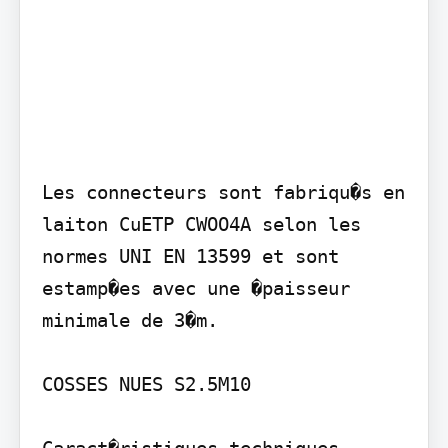
Les connecteurs sont fabriqu�s en 
laiton CuETP CWOO4A selon les 
normes UNI EN 13599 et sont 
estamp�es avec une �paisseur 
minimale de 3�m.

COSSES NUES S2.5M10

Caract�ristiques techniques
