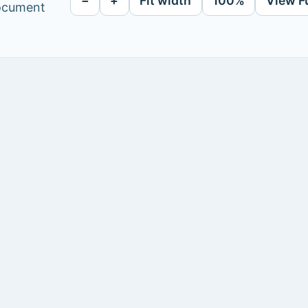
−
+
Fit width
100%
View F
document