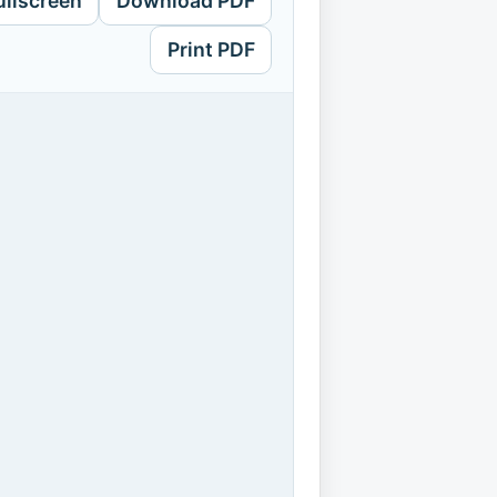
ullscreen
Download PDF
Print PDF