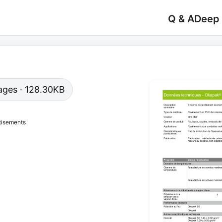
Q & A
Deep
 pages · 128.30KB
tisements