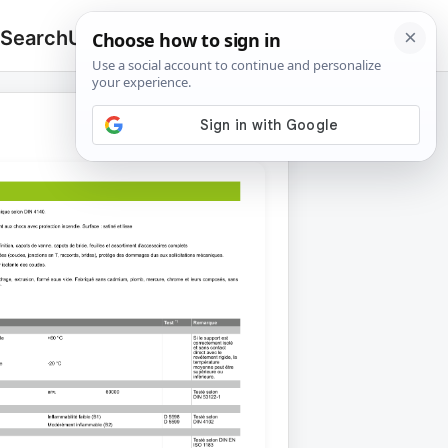
 Search
Upload
🔍
Search
for: