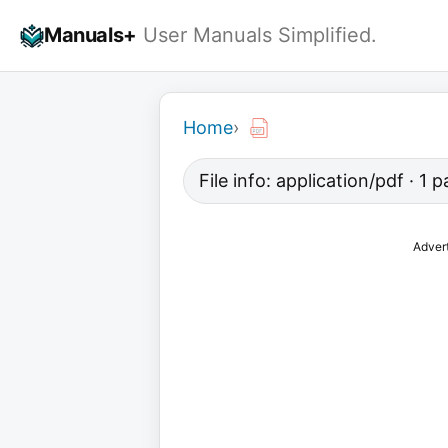
Skip
Manuals+
User Manuals Simplified.
to
content
Home
›
File info: application/pdf · 1
Adver