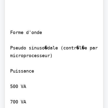
Forme d'onde

Pseudo sinuso�dale (contr�l�e par 
microprocesseur)

Puissance

500 VA

700 VA
