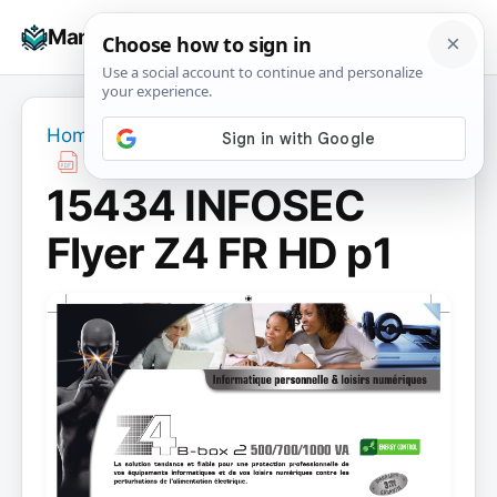
Skip
☰
Manuals+
to
To
content
na
Home
›
15434 INFOSEC Flyer Z4 FR HD p1
15434 INFOSEC
Flyer Z4 FR HD p1