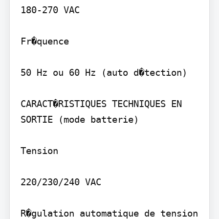
180-270 VAC

Fr�quence

50 Hz ou 60 Hz (auto d�tection)

CARACT�RISTIQUES TECHNIQUES EN 
SORTIE (mode batterie)

Tension

220/230/240 VAC

R�gulation automatique de tension
