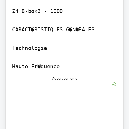
Z4 B-box2 - 1000

CARACT�RISTIQUES G�N�RALES

Technologie

Haute Fr�quence
Advertisements