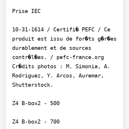
Prise IEC

10-31-1614 / Certifi� PEFC / Ce 
produit est issu de for�ts g�r�es 
durablement et de sources 
contr�l�es. / pefc-france.org 
Cr�dits photos : M. Simonia, A. 
Rodriguez, Y. Arcos, Auremar, 
Shutterstock.

Z4 B-box2 - 500

Z4 B-box2 - 700
