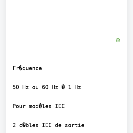
Fr�quence

50 Hz ou 60 Hz � 1 Hz

Pour mod�les IEC

2 c�bles IEC de sortie
