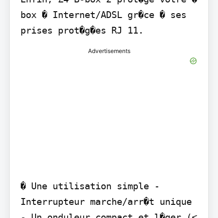
box � Internet/ADSL gr�ce � ses 
prises prot�g�es RJ 11.
Advertisements
� Une utilisation simple - 
Interrupteur marche/arr�t unique 
- Un onduleur compact et l�ger (< 