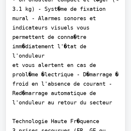
3.1 kg) - Syst�me de fixation 
mural - Alarmes sonores et 
indicateurs visuels vous 
permettent de conna�tre 
imm�diatement l'�tat de 
l'onduleur

et vous alertent en cas de 
probl�me �lectrique - D�marrage � 
froid en l'absence de courant - 
Red�marrage automatique de 
l'onduleur au retour du secteur

Technologie Haute Fr�quence

3 prises secourues (FR, GE ou 