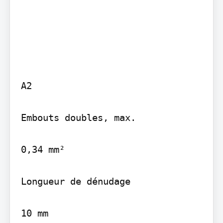
A2

Embouts doubles, max.

0,34 mm²

Longueur de dénudage

10 mm
