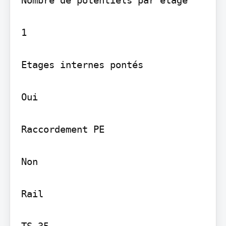
1

Etages internes pontés

Oui

Raccordement PE

Non

Rail

TS 35
