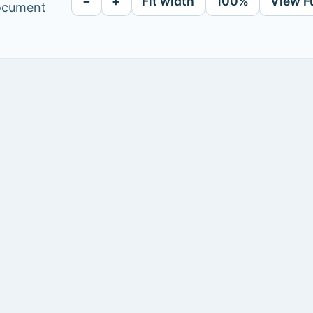
−
+
Fit width
100%
View F
document