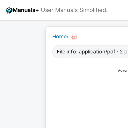
Skip
Manuals+
User Manuals Simplified.
to
content
Home
›
File info: application/pdf · 2 
Adver