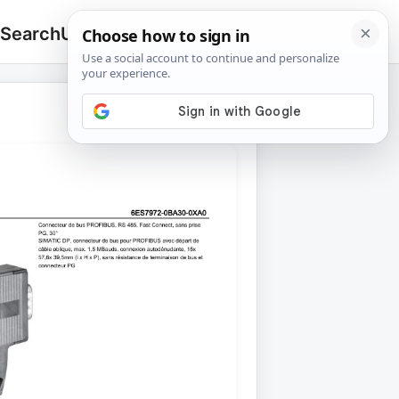
 Search
Upload
🔍
Search
for: