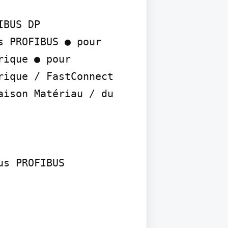
BUS DP

 PROFIBUS ● pour 
ique ● pour 
ique / FastConnect

ison Matériau / du 
us PROFIBUS