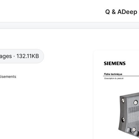
Q & A
Deep
pages · 132.11KB
tisements