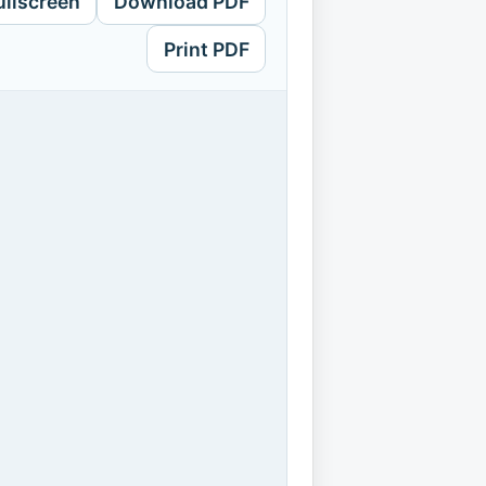
ullscreen
Download PDF
Print PDF