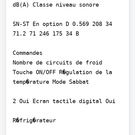
dB(A) Classe niveau sonore

SN-ST En option D 0.569 208 34 
71.2 71 246 175 34 B

Commandes

Nombre de circuits de froid 
Touche ON/OFF R�gulation de la 
temp�rature Mode Sabbat

2 Oui Ecran tactile digital Oui

R�frig�rateur
