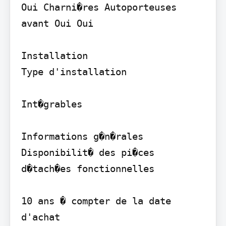
Oui Charni�res Autoporteuses 
avant Oui Oui

Installation

Type d'installation

Int�grables

Informations g�n�rales

Disponibilit� des pi�ces 
d�tach�es fonctionnelles

10 ans � compter de la date 
d'achat
