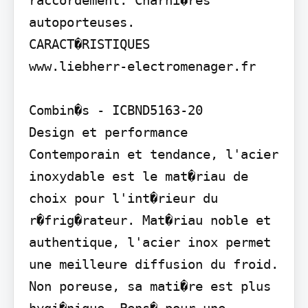
autoporteuses.

CARACT�RISTIQUES

www.liebherr-electromenager.fr

Combin�s - ICBND5163-20

Design et performance

Contemporain et tendance, l'acier 
inoxydable est le mat�riau de 
choix pour l'int�rieur du 
r�frig�rateur. Mat�riau noble et 
authentique, l'acier inox permet 
une meilleure diffusion du froid. 
Non poreuse, sa mati�re est plus 
hygi�nique. Pens� pour une 