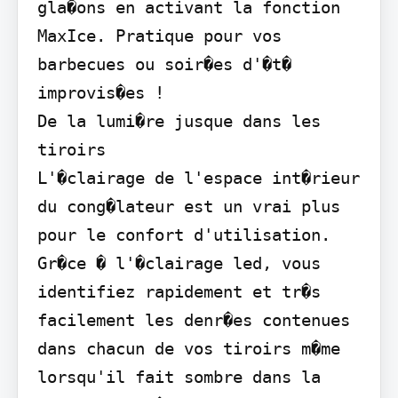
gla�ons en activant la fonction 
MaxIce. Pratique pour vos 
barbecues ou soir�es d'�t� 
improvis�es !

De la lumi�re jusque dans les 
tiroirs

L'�clairage de l'espace int�rieur 
du cong�lateur est un vrai plus 
pour le confort d'utilisation. 
Gr�ce � l'�clairage led, vous 
identifiez rapidement et tr�s 
facilement les denr�es contenues 
dans chacun de vos tiroirs m�me 
lorsqu'il fait sombre dans la 