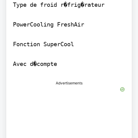
Type de froid r�frig�rateur

PowerCooling FreshAir

Fonction SuperCool

Advertisements