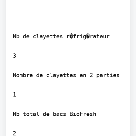
Nb de clayettes r�frig�rateur

3

Nombre de clayettes en 2 parties

1

Nb total de bacs BioFresh

2
