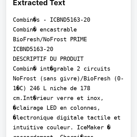
Extracted Text
Combin�s - ICBND5163-20

Combin� encastrable 
BioFresh/NoFrost PRIME

ICBND5163-20

DESCRIPTIF DU PRODUIT

Combin� int�grable 2 circuits 
NoFrost (sans givre)/BioFresh (0-
1�C) 246 L niche de 178 
cm.Int�rieur verre et inox, 
�clairage LED en colonnes, 
�lectronique digitale tactile et 
intuitive couleur. IceMaker � 
raccordement. Charni�res 