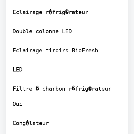
Eclairage r�frig�rateur

Double colonne LED

Eclairage tiroirs BioFresh

LED

Oui

Cong�lateur
