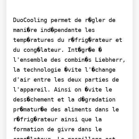
DuoCooling permet de r�gler de 
mani�re ind�pendante les 
temp�ratures du r�frig�rateur et 
du cong�lateur. Int�gr�e � 
l'ensemble des combin�s Liebherr, 
la technologie �vite l'�change 
d'air entre les deux parties de 
l'appareil. Ainsi on �vite le 
dess�chement et la d�gradation 
pr�matur�e des aliments dans le 
r�frig�rateur ainsi que la 
formation de givre dans le 
cong�lateur. Le gaspillage est 