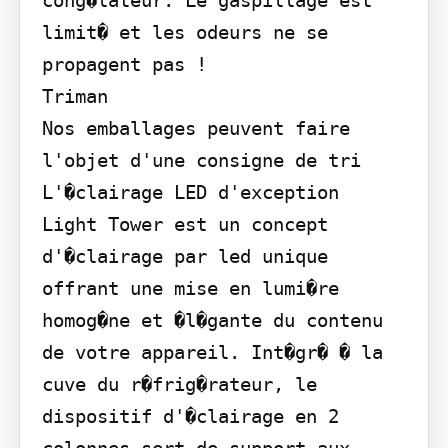
limit� et les odeurs ne se 
propagent pas !

Triman

Nos emballages peuvent faire 
l'objet d'une consigne de tri

L'�clairage LED d'exception

Light Tower est un concept 
d'�clairage par led unique 
offrant une mise en lumi�re 
homog�ne et �l�gante du contenu 
de votre appareil. Int�gr� � la 
cuve du r�frig�rateur, le 
dispositif d'�clairage en 2 
colonnes sert de support aux 