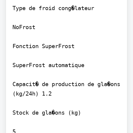
Type de froid cong�lateur

NoFrost

Fonction SuperFrost

SuperFrost automatique

Capacit� de production de gla�ons 
(kg/24h) 1.2

Stock de gla�ons (kg)

5
