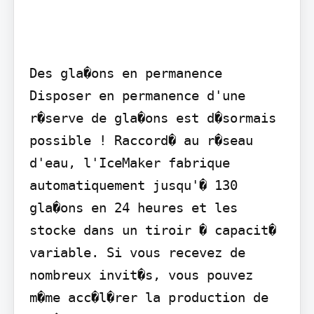
Des gla�ons en permanence

Disposer en permanence d'une 
r�serve de gla�ons est d�sormais 
possible ! Raccord� au r�seau 
d'eau, l'IceMaker fabrique 
automatiquement jusqu'� 130 
gla�ons en 24 heures et les 
stocke dans un tiroir � capacit� 
variable. Si vous recevez de 
nombreux invit�s, vous pouvez 
m�me acc�l�rer la production de 