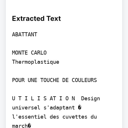
Extracted Text
ABATTANT

MONTE CARLO

Thermoplastique

POUR UNE TOUCHE DE COULEURS

U T I L I S AT I O N  Design 
universel s'adaptant � 
l'essentiel des cuvettes du 
march�
