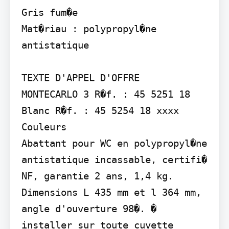
Gris fum�e

Mat�riau : polypropyl�ne 
antistatique

TEXTE D'APPEL D'OFFRE

MONTECARLO 3 R�f. : 45 5251 18 
Blanc R�f. : 45 5254 18 xxxx 
Couleurs

Abattant pour WC en polypropyl�ne 
antistatique incassable, certifi� 
NF, garantie 2 ans, 1,4 kg. 
Dimensions L 435 mm et l 364 mm, 
angle d'ouverture 98�. � 
installer sur toute cuvette 