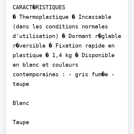
CARACT�RISTIQUES

� Thermoplastique � Incassable 
(dans les conditions normales 
d'utilisation) � Dormant r�glable 
r�versible � Fixation rapide en 
plastique � 1,4 kg � Disponible 
en blanc et couleurs 
contemporaines : - gris fum�e - 
taupe

Blanc

Taupe
