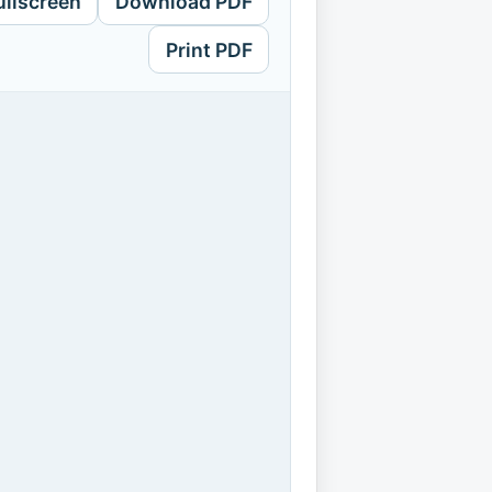
ullscreen
Download PDF
Print PDF