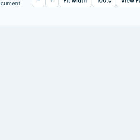
−
+
Fit width
100%
View F
document