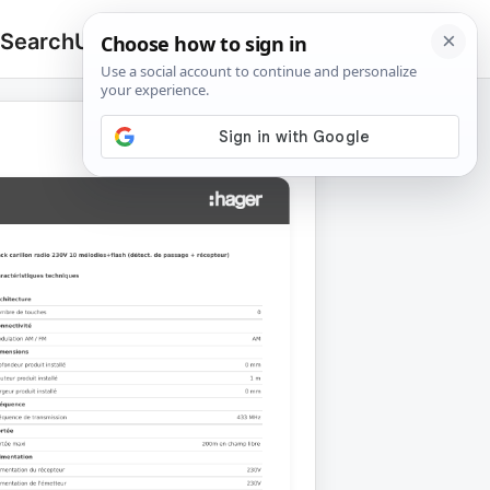
 Search
Upload
🔍
Search
for: