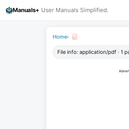
Skip
Manuals+
User Manuals Simplified.
to
content
Home
›
File info: application/pdf · 1 
Adver