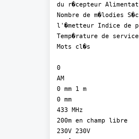
du r�cepteur Alimentat
Nombre de m�lodies S�c
l'�metteur Indice de p
Temp�rature de service
Mots cl�s

0

AM

0 mm 1 m

0 mm

433 MHz

200m en champ libre

230V 230V
