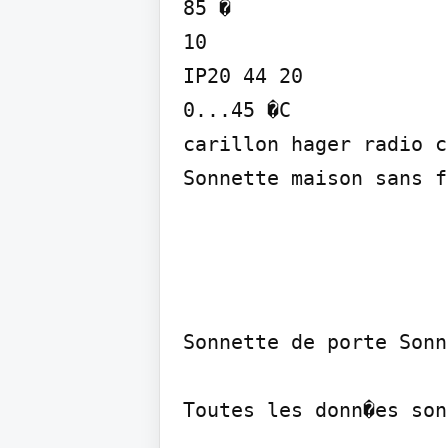
85 �

10

IP20 44 20

0...45 �C

carillon hager radio c
Sonnette maison sans f
Sonnette de porte Sonn
Toutes les donn�es son