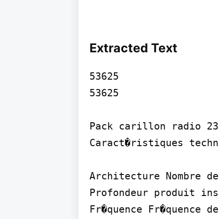
Extracted Text
53625

53625

Pack carillon radio 23
Caract�ristiques techn
Architecture Nombre de
Profondeur produit ins
Fr�quence Fr�quence de