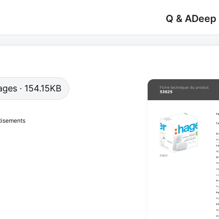
Q & A
Deep
pages · 154.15KB
tisements