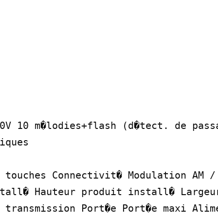
0V 10 m�lodies+flash (d�tect. de passa
iques

 touches Connectivit� Modulation AM / 
tall� Hauteur produit install� Largeur
 transmission Port�e Port�e maxi Alime