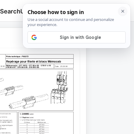
 Search
Upload
🔍
Search
for: