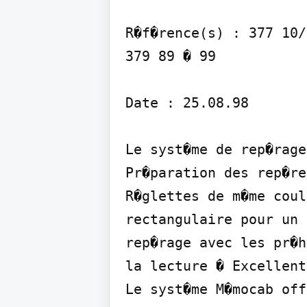
R�f�rence(s) : 377 10/
379 89 � 99

Date : 25.08.98

Le syst�me de rep�rage
Pr�paration des rep�re
R�glettes de m�me coul
rectangulaire pour un 
rep�rage avec les pr�h
la lecture � Excellent
Le syst�me M�mocab off