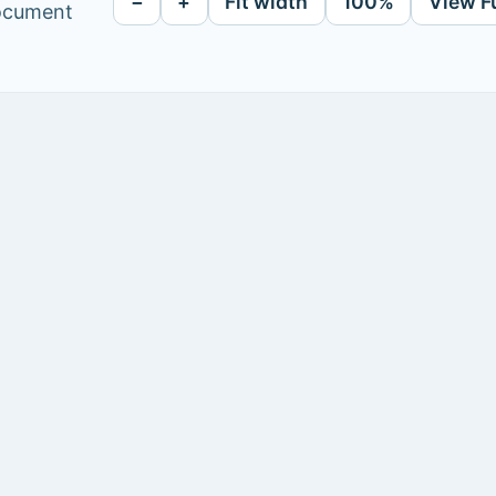
−
+
Fit width
100%
View F
document