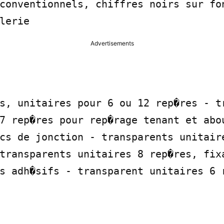
conventionnels, chiffres noirs sur fon
lerie
Advertisements
s, unitaires pour 6 ou 12 rep�res - tr
7 rep�res pour rep�rage tenant et abou
cs de jonction - transparents unitair
transparents unitaires 8 rep�res, fixa
s adh�sifs - transparent unitaires 6 r