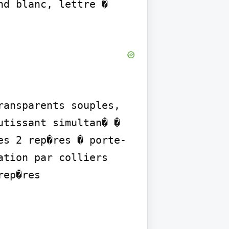
d blanc, lettre � 
ansparents souples, 
tissant simultan� � 
es 2 rep�res � porte-
tion par colliers 
ep�res
