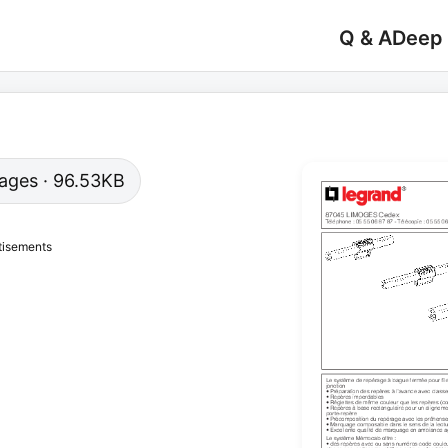
Q & A
Deep
 pages · 96.53KB
tisements