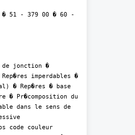
� 51 - 379 00 � 60 - 
de jonction � 
Rep�res imperdables � 
l) � Rep�res � base 
e � Pr�composition du 
ble dans le sens de 
ssive

s code couleur 