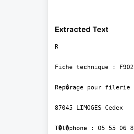
Extracted Text
R

Fiche technique : F9027
Rep�rage pour filerie 
87045 LIMOGES Cedex

T�l�phone : 05 55 06 8