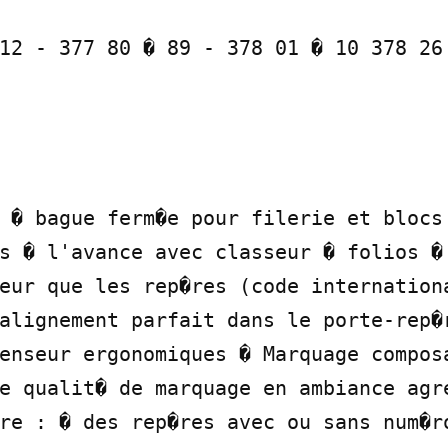
12 - 377 80 � 89 - 378 01 � 10 378 26 
 � bague ferm�e pour filerie et blocs 
s � l'avance avec classeur � folios � 
eur que les rep�res (code internationa
alignement parfait dans le porte-rep�r
enseur ergonomiques � Marquage composa
e qualit� de marquage en ambiance agre
re : � des rep�res avec ou sans num�ro