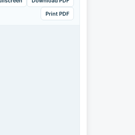
ullscreen
Download PDF
Print PDF