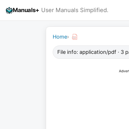
Skip
Manuals+
User Manuals Simplified.
to
content
Home
›
File info: application/pdf · 3
Adver