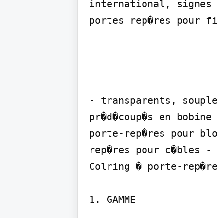
international, signes 
portes rep�res pour fi
- transparents, souple
pr�d�coup�s en bobine 
porte-rep�res pour blo
rep�res pour c�bles - 
Colring � porte-rep�re
1. GAMME
