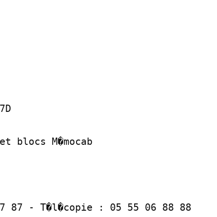
D

et blocs M�mocab

7 87 - T�l�copie : 05 55 06 88 88
