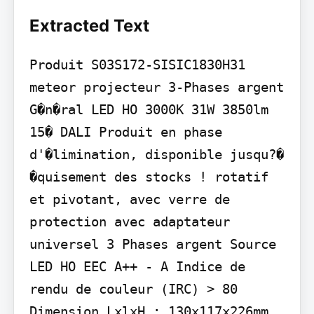
Extracted Text
Produit S03S172-SISIC1830H31 
meteor projecteur 3-Phases argent

G�n�ral LED HO 3000K 31W 3850lm 
15� DALI Produit en phase 
d'�limination, disponible jusqu?� 
�quisement des stocks ! rotatif 
et pivotant, avec verre de 
protection avec adaptateur 
universel 3 Phases argent Source 
LED HO EEC A++ - A Indice de 
rendu de couleur (IRC) > 80 
Dimension LxlxH : 130x117x226mm 