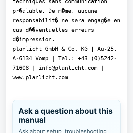
techniques sans communication 
pr�alable. De m�me, aucune 
responsabilit� ne sera engag�e en 
cas d��ventuelles erreurs 
d�impression.

planlicht GmbH & Co. KG | Au-25, 
A-6134 Vomp | Tel.: +43 (0)5242-
71608 | info@planlicht.com | 
www.planlicht.com

Ask a question about this
manual
Ask about setup, troubleshooting,