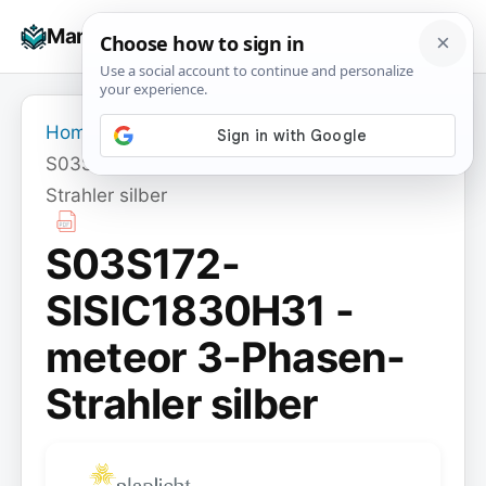
Skip
☰
Manuals+
to
To
content
na
Home
›
S03S172-SISIC1830H31 - meteor 3-Phasen-
Strahler silber
S03S172-
SISIC1830H31 -
meteor 3-Phasen-
Strahler silber