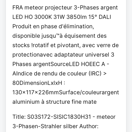
FRA meteor projecteur 3-Phases argent
LED HO 3000K 31W 3850lm 15° DALI
Produit en phase d'élimination,
disponible jusqu™à équisement des
stocks !rotatif et pivotant, avec verre de
protectionavec adaptateur universel 3
Phases argentSourceLED HOEEC A -
AIndice de rendu de couleur (IRC) >
80DimensionLxlxH :
130x117x226mmSurface/couleurargent
aluminium à structure fine mate
Title: S03S172-SISIC1830H31 - meteor
3-Phasen-Strahler silber Author: