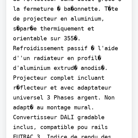
la fermeture � ba�onnette. T�te 
de projecteur en aluminium, 
s�par�e thermiquement et 
orientable sur 355�. 
Refroidissement passif � l'aide 
d''un radiateur en profil� 
d'aluminium extrud� anodis�. 
Projecteur complet incluant 
r�flecteur et avec adaptateur 
universel 3 Phases argent. Non 
adapt� au montage mural. 
Convertisseur DALI gradable 
inclus, compatible pou rails 
EUTRAC 3. Indice de rendu des 