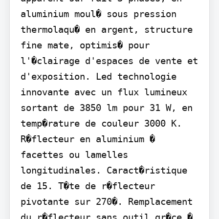
aluminium moul� sous pression 
thermolaqu� en argent, structure 
fine mate, optimis� pour 
l'�clairage d'espaces de vente et 
d'exposition. Led technologie 
innovante avec un flux lumineux 
sortant de 3850 lm pour 31 W, en 
temp�rature de couleur 3000 K. 
R�flecteur en aluminium � 
facettes ou lamelles 
longitudinales. Caract�ristique 
de 15. T�te de r�flecteur 
pivotante sur 270�. Remplacement 
du r�flecteur sans outil gr�ce � 