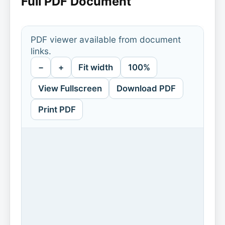
Full PDF Document
PDF viewer available from document
links.
−
+
Fit width
100%
View Fullscreen
Download PDF
Print PDF