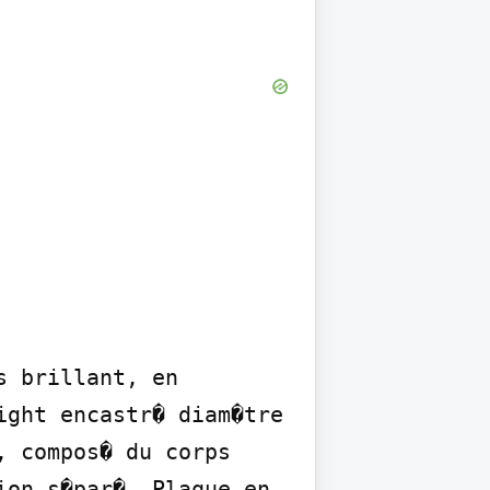
 brillant, en 
ght encastr� diam�tre 
 compos� du corps 
on s�par�. Plaque en 