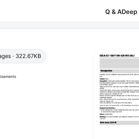
Q & A
Deep
 pages · 322.67KB
tisements