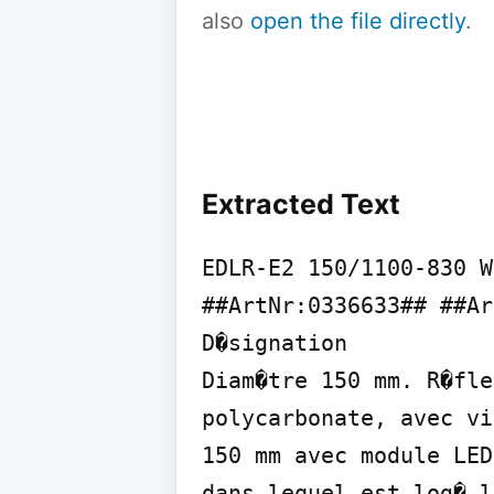
also
open the file directly
.
Extracted Text
EDLR-E2 150/1100-830 W
##ArtNr:0336633## ##Ar
D�signation

Diam�tre 150 mm. R�fle
polycarbonate, avec vi
150 mm avec module LED
dans lequel est log� l