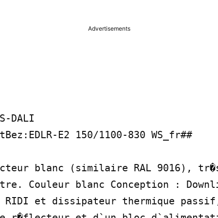
Advertisements
S-DALI

tBez:EDLR-E2 150/1100-830 WS_fr##

cteur blanc (similaire RAL 9016), tr�s
tre. Couleur blanc Conception : Downli
 RIDI et dissipateur thermique passif,
e r�flecteur et d`un bloc d`alimentati