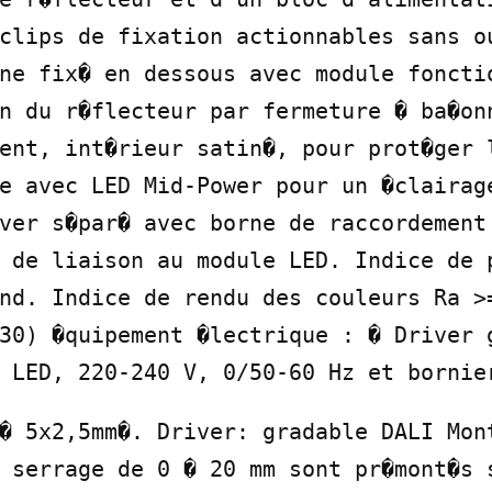
clips de fixation actionnables sans ou
ne fix� en dessous avec module fonctio
n du r�flecteur par fermeture � ba�onn
ent, int�rieur satin�, pour prot�ger l
e avec LED Mid-Power pour un �clairage
ver s�par� avec borne de raccordement 
 de liaison au module LED. Indice de p
nd. Indice de rendu des couleurs Ra >=
30) �quipement �lectrique : � Driver g
 LED, 220-240 V, 0/50-60 Hz et bornie
� 5x2,5mm�. Driver: gradable DALI Mont
 serrage de 0 � 20 mm sont pr�mont�s s