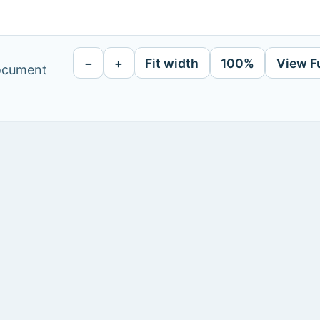
−
+
Fit width
100%
View F
document