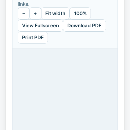
links.
−
+
Fit width
100%
View Fullscreen
Download PDF
Print PDF